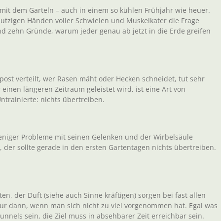
 mit dem Garteln – auch in einem so kühlen Frühjahr wie heuer.
utzigen Händen voller Schwielen und Muskelkater die Frage
ind zehn Gründe, warum jeder genau ab jetzt in die Erde greifen
ost verteilt, wer Rasen mäht oder Hecken schneidet, tut sehr
r einen längeren Zeitraum geleistet wird, ist eine Art von
Untrainierte: nichts übertreiben.
weniger Probleme mit seinen Gelenken und der Wirbelsäule
, der sollte gerade in den ersten Gartentagen nichts übertreiben.
en, der Duft (siehe auch Sinne kräftigen) sorgen bei fast allen
r dann, wenn man sich nicht zu viel vorgenommen hat. Egal was
nnels sein, die Ziel muss in absehbarer Zeit erreichbar sein.