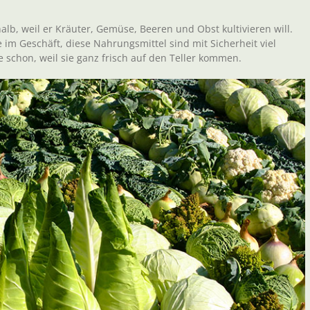
alb, weil er Kräuter, Gemüse, Beeren und Obst kultivieren will.
e im Geschäft, diese Nahrungsmittel sind mit Sicherheit viel
ne schon, weil sie ganz frisch auf den Teller kommen.