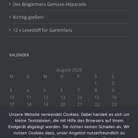
Des Biogärtners Gemüse-Hitparade
Richtig gießen!
12 x Lesestoff für Gartenfans
KALENDER
August 2026
M
D
M
D
F
S
S
1
2
3
4
5
6
7
8
9
10
11
12
13
14
15
16
17
18
19
20
21
22
23
24
25
26
27
28
29
30
Unsere Website verwendet Cookies. Dabei handelt es sich um
31
kleine Textdateien, die mit Hilfe des Browsers auf Ihrem
« Juli
Endgerät abgelegt werden. Sie richten keinen Schaden an. Wir
nutzen Cookies dazu, unser Angebot nutzerfreundlich zu