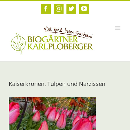
Zum
Inhalt
Facebook
Instagram
Twitter
YouTube
springen
Kaiserkronen, Tulpen und Narzissen