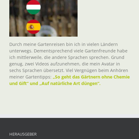
Durch meine Gartenreisen bin ich in vielen Ländern
unterwegs. Dementsprechend viele Gartenfreunde habe
ich mittlerweile, die andere Sprachen sprechen. Grund
genug, zwei Videos aufzunehmen, die mein Avatar in
sechs Sprachen übersetzt. Viel Vergnügen beim Anhören
meiner Gartentipps:
„So geht das Gärtnern ohne Chemie
und Gift“ und „Auf natürliche Art düngen“.
HERAUSGEBER