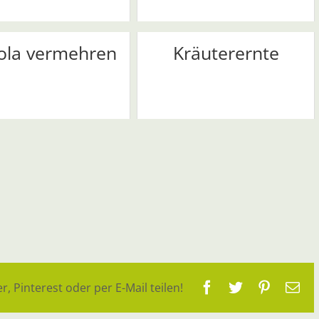
ola vermehren
Kräuterernte
Facebook
Twitter
Pinteres
E-
r, Pinterest oder per E-Mail teilen!
Ma