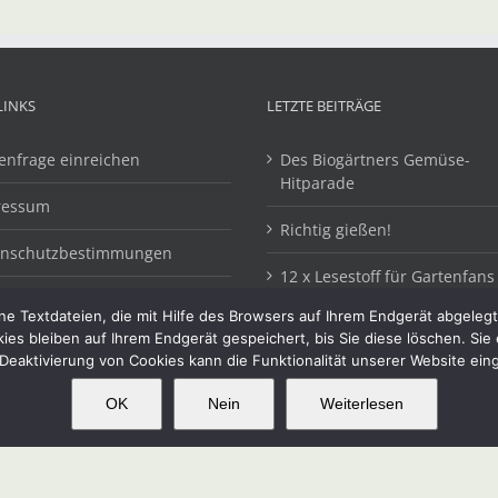
LINKS
LETZTE BEITRÄGE
enfrage einreichen
Des Biogärtners Gemüse-
Hitparade
ressum
Richtig gießen!
enschutzbestimmungen
12 x Lesestoff für Gartenfans
e Textdateien, die mit Hilfe des Browsers auf Ihrem Endgerät abgeleg
kies bleiben auf Ihrem Endgerät gespeichert, bis Sie diese löschen. Si
Deaktivierung von Cookies kann die Funktionalität unserer Website ein
OK
Nein
Weiterlesen
OK
This website uses cookies and third party services.
alten