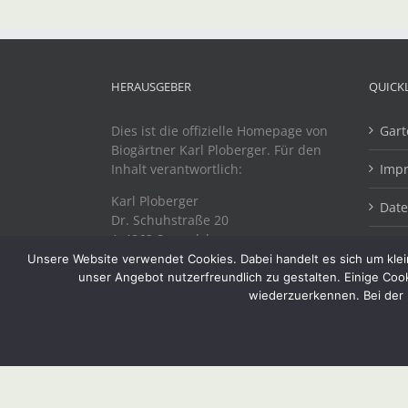
HERAUSGEBER
QUICK
Dies ist die offizielle Homepage von
Gart
Biogärtner Karl Ploberger. Für den
Inhalt verantwortlich:
Imp
Karl Ploberger
Dat
Dr. Schuhstraße 20
A-4863 Seewalchen
Unsere Website verwendet Cookies. Dabei handelt es sich um klein
unser Angebot nutzerfreundlich zu gestalten. Einige Coo
wiederzuerkennen. Bei der 
Copyright 2019 Biogärtner Ploberger | Alle Rechte vorbeh