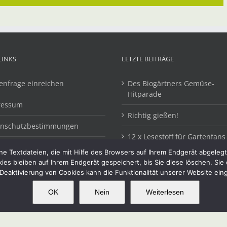
LINKS
LETZTE BEITRÄGE
enfrage einreichen
Des Biogärtners Gemüse-
Hitparade
ressum
Richtig gießen!
enschutzbestimmungen
12 x Lesestoff für Gartenfans
e Textdateien, die mit Hilfe des Browsers auf Ihrem Endgerät abgeleg
kies bleiben auf Ihrem Endgerät gespeichert, bis Sie diese löschen. Si
Deaktivierung von Cookies kann die Funktionalität unserer Website ein
OK
Nein
Weiterlesen
OK
This website uses cookies and third party services.
alten