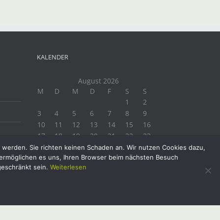
KALENDER
August 2026
M
D
M
D
F
S
S
1
2
3
4
5
6
7
8
9
10
11
12
13
14
15
16
17
18
19
20
21
22
23
24
25
26
27
28
29
30
t werden. Sie richten keinen Schaden an. Wir nutzen Cookies dazu,
e ermöglichen es uns, Ihren Browser beim nächsten Besuch
31
geschränkt sein.
Weiterlesen
« Juli
Facebook
Instagram
Twitter
YouTube