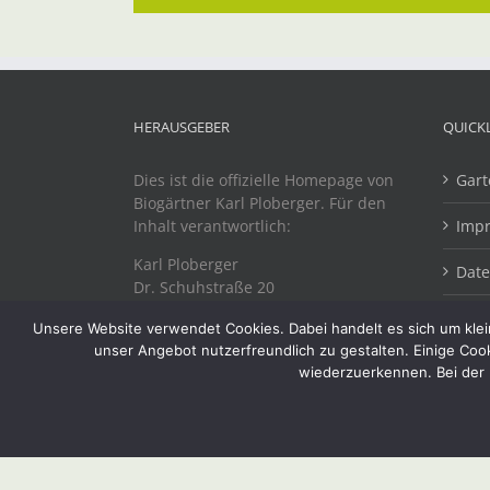
HERAUSGEBER
QUICK
Dies ist die offizielle Homepage von
Gart
Biogärtner Karl Ploberger. Für den
Inhalt verantwortlich:
Imp
Karl Ploberger
Dat
Dr. Schuhstraße 20
A-4863 Seewalchen
Unsere Website verwendet Cookies. Dabei handelt es sich um klein
unser Angebot nutzerfreundlich zu gestalten. Einige Coo
wiederzuerkennen. Bei der 
Copyright 2019 Biogärtner Ploberger | Alle Rechte vorbeh