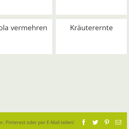
ola vermehren
Kräuterernte
Facebook
Twitter
Pinteres
E-
r, Pinterest oder per E-Mail teilen!
Ma