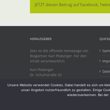
JETZT diesen Beitrag auf Facebook, Twitte
HERAUSGEBER
QUICK
Dies ist die offizielle Homepage von
Gart
Biogärtner Karl Ploberger. Für den
Inhalt verantwortlich:
Imp
Karl Ploberger
Dat
Dr. Schuhstraße 20
A-4863 Seewalchen
Unsere Website verwendet Cookies. Dabei handelt es sich um klein
unser Angebot nutzerfreundlich zu gestalten. Einige Coo
wiederzuerkennen. Bei der 