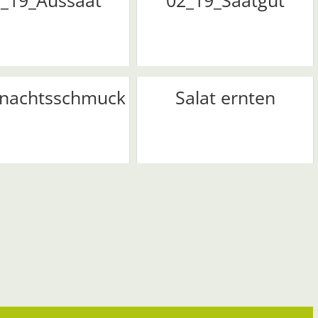
_19_Aussaat
02_19_Saatgut
nachtsschmuck
Salat ernten