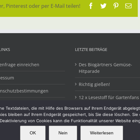
Facebook
Twitter
Pinteres
E-
r, Pinterest oder per E-Mail teilen!
Ma
LINKS
LETZTE BEITRÄGE
enfrage einreichen
Des Biogärtners Gemüse-
Hitparade
ressum
Richtig gießen!
enschutzbestimmungen
12 x Lesestoff für Gartenfans
e Textdateien, die mit Hilfe des Browsers auf Ihrem Endgerät abgeleg
kies bleiben auf Ihrem Endgerät gespeichert, bis Sie diese löschen. Si
Deaktivierung von Cookies kann die Funktionalität unserer Website ein
OK
Nein
Weiterlesen
OK
This website uses cookies and third party services.