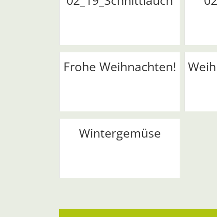
02_19_Schnittlauch
02
Frohe Weihnachten!
Weih
Wintergemüse