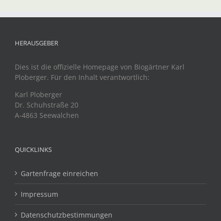
HERAUSGEBER
Dies ist die offizielle Homepage von Biogärtner Karl
Ploberger. Für den Inhalt verantwortlich:
Karl Ploberger
Dr. Schuhstraße 20
A-4863 Seewalchen
QUICKLINKS
Gartenfrage einreichen
Impressum
Datenschutzbestimmungen