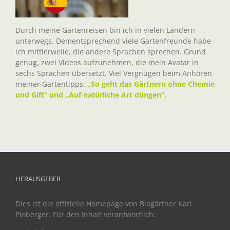
Durch meine Gartenreisen bin ich in vielen Ländern
unterwegs. Dementsprechend viele Gartenfreunde habe
ich mittlerweile, die andere Sprachen sprechen. Grund
genug, zwei Videos aufzunehmen, die mein Avatar in
sechs Sprachen übersetzt. Viel Vergnügen beim Anhören
meiner Gartentipps:
„So geht das Gärtnern ohne Chemie
und Gift“ und „Auf natürliche Art düngen“.
HERAUSGEBER
Dies ist die offizielle Homepage von Biogärtner Karl
Ploberger. Für den Inhalt verantwortlich: