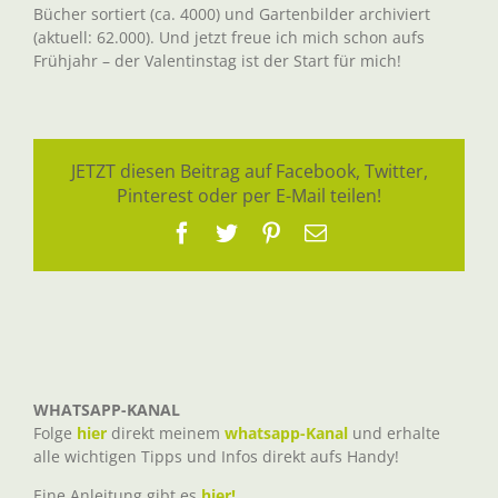
Bücher sortiert (ca. 4000) und Gartenbilder archiviert
(aktuell: 62.000). Und jetzt freue ich mich schon aufs
Frühjahr – der Valentinstag ist der Start für mich!
JETZT diesen Beitrag auf Facebook, Twitter,
Pinterest oder per E-Mail teilen!
Facebook
Twitter
Pinterest
E-
Mail
WHATSAPP-KANAL
Folge
hier
direkt meinem
whatsapp-Kanal
und erhalte
alle wichtigen Tipps und Infos direkt aufs Handy!
Eine Anleitung gibt es
hier!