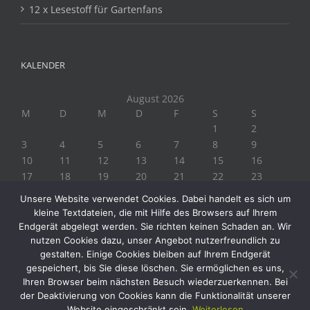
12 x Lesestoff für Gartenfans
KALENDER
August 2026
M
D
M
D
F
S
S
1
2
3
4
5
6
7
8
9
10
11
12
13
14
15
16
17
18
19
20
21
22
23
24
25
26
27
28
29
30
Unsere Website verwendet Cookies. Dabei handelt es sich um
31
kleine Textdateien, die mit Hilfe des Browsers auf Ihrem
« Juli
Endgerät abgelegt werden. Sie richten keinen Schaden an. Wir
nutzen Cookies dazu, unser Angebot nutzerfreundlich zu
gestalten. Einige Cookies bleiben auf Ihrem Endgerät
gespeichert, bis Sie diese löschen. Sie ermöglichen es uns,
Ihren Browser beim nächsten Besuch wiederzuerkennen. Bei
der Deaktivierung von Cookies kann die Funktionalität unserer
Website eingeschränkt sein.
Weiterlesen