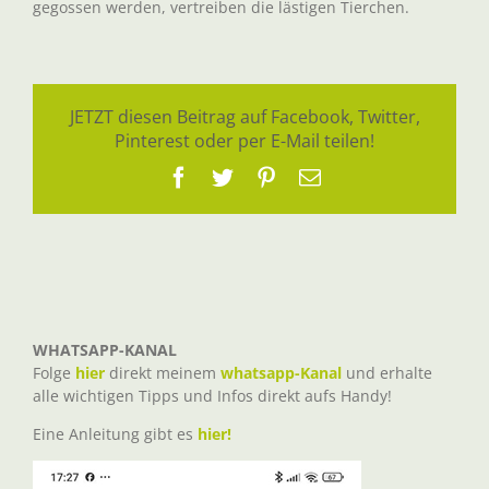
gegossen werden, vertreiben die lästigen Tierchen.
JETZT diesen Beitrag auf Facebook, Twitter,
Pinterest oder per E-Mail teilen!
Facebook
Twitter
Pinterest
E-
Mail
WHATSAPP-KANAL
Folge
hier
direkt meinem
whatsapp-Kanal
und erhalte
alle wichtigen Tipps und Infos direkt aufs Handy!
Eine Anleitung gibt es
hier!