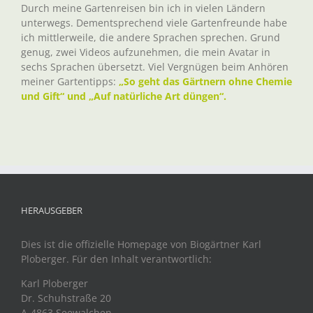
Durch meine Gartenreisen bin ich in vielen Ländern
unterwegs. Dementsprechend viele Gartenfreunde habe
ich mittlerweile, die andere Sprachen sprechen. Grund
genug, zwei Videos aufzunehmen, die mein Avatar in
sechs Sprachen übersetzt. Viel Vergnügen beim Anhören
meiner Gartentipps:
„So geht das Gärtnern ohne Chemie
und Gift“ und „Auf natürliche Art düngen“.
HERAUSGEBER
Dies ist die offizielle Homepage von Biogärtner Karl
Ploberger. Für den Inhalt verantwortlich:
Karl Ploberger
Dr. Schuhstraße 20
A-4863 Seewalchen