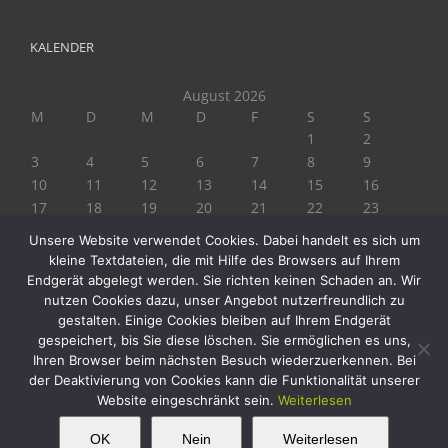
KALENDER
August 2026
M
D
M
D
F
S
S
1
2
3
4
5
6
7
8
9
10
11
12
13
14
15
16
17
18
19
20
21
22
23
24
25
26
27
28
29
30
Unsere Website verwendet Cookies. Dabei handelt es sich um
31
kleine Textdateien, die mit Hilfe des Browsers auf Ihrem
« Juli
Endgerät abgelegt werden. Sie richten keinen Schaden an. Wir
nutzen Cookies dazu, unser Angebot nutzerfreundlich zu
gestalten. Einige Cookies bleiben auf Ihrem Endgerät
gespeichert, bis Sie diese löschen. Sie ermöglichen es uns,
Ihren Browser beim nächsten Besuch wiederzuerkennen. Bei
der Deaktivierung von Cookies kann die Funktionalität unserer
Website eingeschränkt sein.
Weiterlesen
Copyright 2019 Biogärtner Ploberger | Alle Rechte vorbehalten
Facebook
Instagram
Twitter
YouTube
This website uses cookies and third party
OK
Nein
Weiterlesen
OK