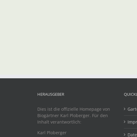
HERAUSGEBER
QUICK
Dies ist die offizielle Homepage von
Gart
Biogärtner Karl Ploberger. Für den
Inhalt verantwortlich:
Imp
Karl Ploberger
Dat