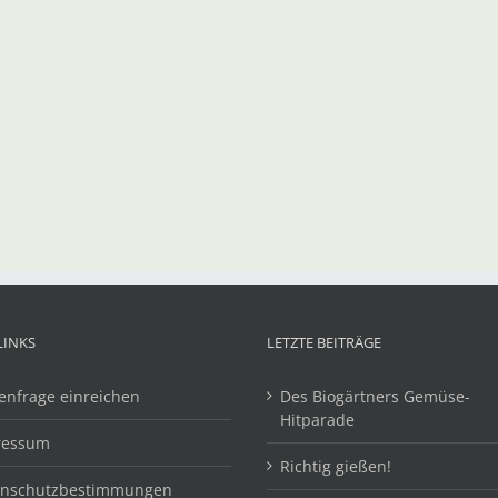
LINKS
LETZTE BEITRÄGE
enfrage einreichen
Des Biogärtners Gemüse-
Hitparade
ressum
Richtig gießen!
enschutzbestimmungen