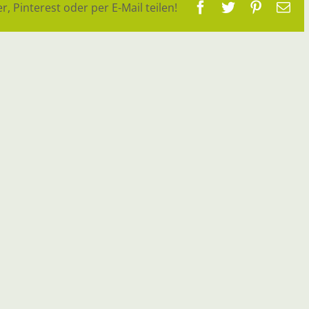
Facebook
Twitter
Pinteres
E-
r, Pinterest oder per E-Mail teilen!
Ma