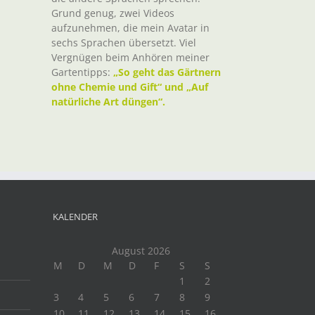
Grund genug, zwei Videos
aufzunehmen, die mein Avatar in
sechs Sprachen übersetzt. Viel
Vergnügen beim Anhören meiner
Gartentipps:
„So geht das Gärtnern
ohne Chemie und Gift“ und „Auf
natürliche Art düngen“.
KALENDER
August 2026
M
D
M
D
F
S
S
1
2
3
4
5
6
7
8
9
10
11
12
13
14
15
16