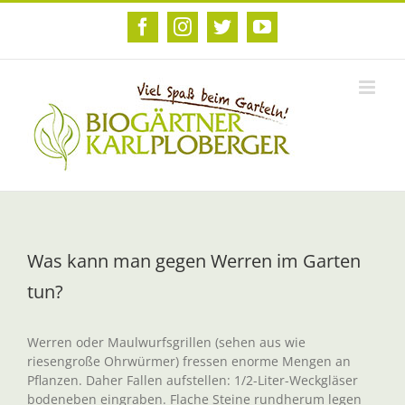
Zum
Inhalt
Facebook
Instagram
Twitter
YouTube
springen
Was kann man gegen Werren im Garten
tun?
Werren oder Maulwurfsgrillen (sehen aus wie
riesengroße Ohrwürmer) fressen enorme Mengen an
Pflanzen. Daher Fallen aufstellen: 1/2-Liter-Weckgläser
bodeneben eingraben. Flache Steine rundherum legen