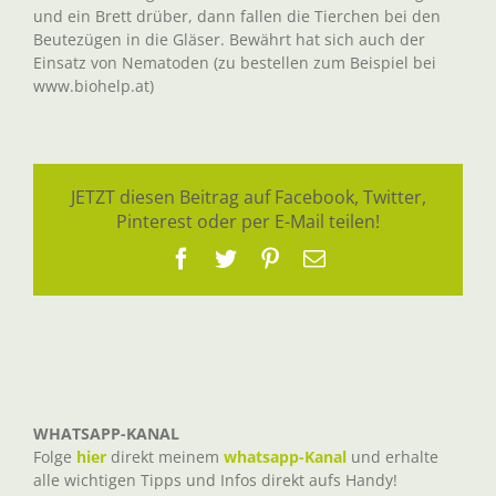
und ein Brett drüber, dann fallen die Tierchen bei den
Beutezügen in die Gläser. Bewährt hat sich auch der
Einsatz von Nematoden (zu bestellen zum Beispiel bei
www.biohelp.at)
JETZT diesen Beitrag auf Facebook, Twitter,
Pinterest oder per E-Mail teilen!
Facebook
Twitter
Pinterest
E-
Mail
WHATSAPP-KANAL
Folge
hier
direkt meinem
whatsapp-Kanal
und erhalte
alle wichtigen Tipps und Infos direkt aufs Handy!