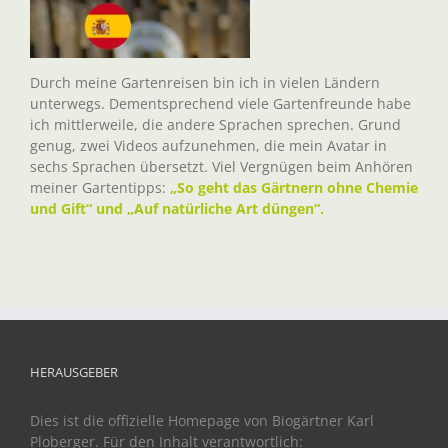
Durch meine Gartenreisen bin ich in vielen Ländern
unterwegs. Dementsprechend viele Gartenfreunde habe
ich mittlerweile, die andere Sprachen sprechen. Grund
genug, zwei Videos aufzunehmen, die mein Avatar in
sechs Sprachen übersetzt. Viel Vergnügen beim Anhören
meiner Gartentipps:
„So geht das Gärtnern ohne Chemie
und Gift“ und „Auf natürliche Art düngen“.
HERAUSGEBER
Dies ist die offizielle Homepage von Biogärtner Karl
Ploberger. Für den Inhalt verantwortlich: