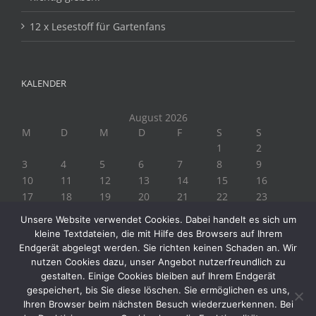
12 x Lesestoff für Gartenfans
KALENDER
August 2026
M
D
M
D
F
S
S
1
2
3
4
5
6
7
8
9
10
11
12
13
14
15
16
17
18
19
20
21
22
23
24
25
26
27
28
29
30
Unsere Website verwendet Cookies. Dabei handelt es sich um
31
kleine Textdateien, die mit Hilfe des Browsers auf Ihrem
« Juli
Endgerät abgelegt werden. Sie richten keinen Schaden an. Wir
nutzen Cookies dazu, unser Angebot nutzerfreundlich zu
gestalten. Einige Cookies bleiben auf Ihrem Endgerät
gespeichert, bis Sie diese löschen. Sie ermöglichen es uns,
Ihren Browser beim nächsten Besuch wiederzuerkennen. Bei