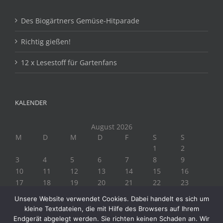
Des Biogärtners Gemüse-Hitparade
Richtig gießen!
12 x Lesestoff für Gartenfans
KALENDER
August 2026
M
D
M
D
F
S
S
1
2
3
4
5
6
7
8
9
10
11
12
13
14
15
16
17
18
19
20
21
22
23
24
25
26
27
28
29
30
Unsere Website verwendet Cookies. Dabei handelt es sich um
31
kleine Textdateien, die mit Hilfe des Browsers auf Ihrem
« Juli
Endgerät abgelegt werden. Sie richten keinen Schaden an. Wir