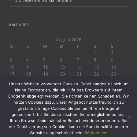
12 x Lesestoff für Gartenfans
KALENDER
August 2026
M
D
M
D
F
S
S
1
2
3
4
5
6
7
8
9
10
11
12
13
14
15
16
17
18
19
20
21
22
23
24
25
26
27
28
29
30
Unsere Website verwendet Cookies. Dabei handelt es sich um
31
kleine Textdateien, die mit Hilfe des Browsers auf Ihrem
« Juli
Endgerät abgelegt werden. Sie richten keinen Schaden an. Wir
nutzen Cookies dazu, unser Angebot nutzerfreundlich zu
gestalten. Einige Cookies bleiben auf Ihrem Endgerät
gespeichert, bis Sie diese löschen. Sie ermöglichen es uns,
Ihren Browser beim nächsten Besuch wiederzuerkennen. Bei
der Deaktivierung von Cookies kann die Funktionalität unserer
Website eingeschränkt sein.
Weiterlesen
Copyright 2019 Biogärtner Ploberger | Alle Rechte vorbehalten