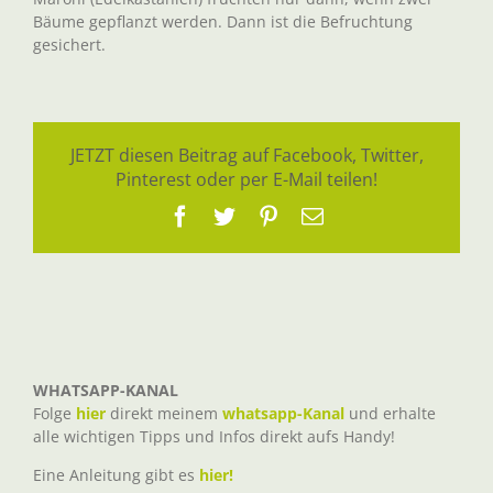
Bäume gepflanzt werden. Dann ist die Befruchtung
gesichert.
JETZT diesen Beitrag auf Facebook, Twitter,
Pinterest oder per E-Mail teilen!
Facebook
Twitter
Pinterest
E-
Mail
WHATSAPP-KANAL
Folge
hier
direkt meinem
whatsapp-Kanal
und erhalte
alle wichtigen Tipps und Infos direkt aufs Handy!
Eine Anleitung gibt es
hier!