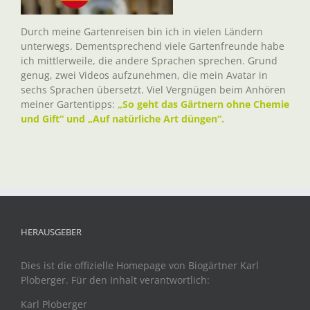
Durch meine Gartenreisen bin ich in vielen Ländern
unterwegs. Dementsprechend viele Gartenfreunde habe
ich mittlerweile, die andere Sprachen sprechen. Grund
genug, zwei Videos aufzunehmen, die mein Avatar in
sechs Sprachen übersetzt. Viel Vergnügen beim Anhören
meiner Gartentipps:
„So geht das Gärtnern ohne Chemie
und Gift“ und „Auf natürliche Art düngen“.
HERAUSGEBER
Dies ist die offizielle Homepage von Biogärtner Karl
Ploberger. Für den Inhalt verantwortlich:
Karl Ploberger