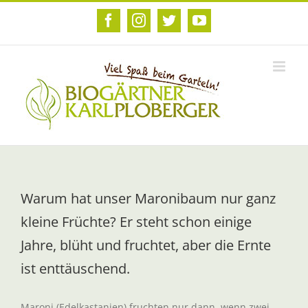
Zum
Inhalt
Facebook
Instagram
Twitter
YouTube
springen
Warum hat unser Maronibaum nur ganz
kleine Früchte? Er steht schon einige
Jahre, blüht und fruchtet, aber die Ernte
ist enttäuschend.
Maroni (Edelkastanien) fruchten nur dann, wenn zwei