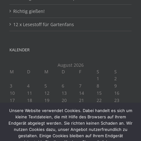
Richtig gießen!
12 x Lesestoff für Gartenfans
KALENDER
August 2026
M
D
M
D
F
S
S
1
2
3
4
5
6
7
8
9
10
11
12
13
14
15
16
17
18
19
20
21
22
23
24
25
26
27
28
29
30
Unsere Website verwendet Cookies. Dabei handelt es sich um
31
kleine Textdateien, die mit Hilfe des Browsers auf Ihrem
« Juli
Endgerät abgelegt werden. Sie richten keinen Schaden an. Wir
nutzen Cookies dazu, unser Angebot nutzerfreundlich zu
gestalten. Einige Cookies bleiben auf Ihrem Endgerät