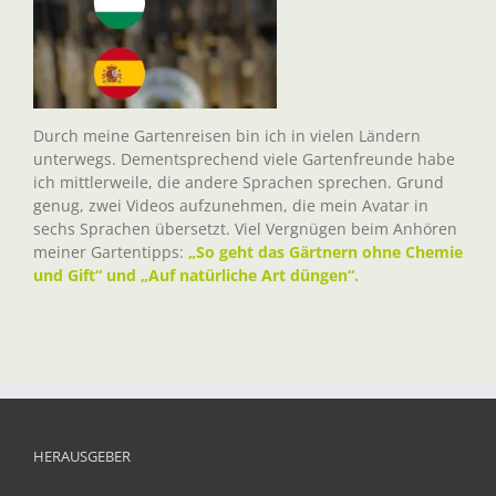
Durch meine Gartenreisen bin ich in vielen Ländern
unterwegs. Dementsprechend viele Gartenfreunde habe
ich mittlerweile, die andere Sprachen sprechen. Grund
genug, zwei Videos aufzunehmen, die mein Avatar in
sechs Sprachen übersetzt. Viel Vergnügen beim Anhören
meiner Gartentipps:
„So geht das Gärtnern ohne Chemie
und Gift“ und „Auf natürliche Art düngen“.
HERAUSGEBER