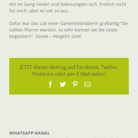
mir im Gang nieder und bekreuzigten sich. Freilich nicht
für mich, aber es sah so aus…
Dafür war das Lob einer Gartenliebhaberin großartig:“Sie
sollten Pfarrer werden, so sehr können sie die Leute
begeistern“. Danke – Vergelt’s Gott!
JETZT diesen Beitrag auf Facebook, Twitter,
Pinterest oder per E-Mail teilen!
Facebook
Twitter
Pinterest
E-
Mail
WHATSAPP-KANAL