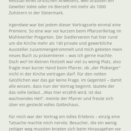
Reitstall eines britischen Anwesens, weil draußen ein
Gewitter tobte oder im Bierzelt mit mehr als 1000
Zuhörern in der Steiermark.
Irgendwie war bei jedem dieser Vortragsorte einmal eine
Premiere. So eine war vor kurzem beim Pflanzerlkirtag im
Mühlviertler Pregarten. Der Siedlerverein hat hier rund
um die Kirche mehr als 140 private und gewerbliche
Aussteller zusammengetrommelt und mich gebeten mein
neues Buch zu präsentieren – was ich gerne machte.
Doch wo? Im kleinen Festzelt war viel zu wenig Platz, also
fragte man kurzer Hand beim Pfarrer, ob „der Ploberger“
nicht in der Kirche vortragen darf. Für den netten
Geistlichen war das gar keine Frage, im Gegenteil – damit
alle wissen, dass nun der Vortrag beginnt, läutete der
das volle Geläut. „Was hier erzählt wird, ist das
wachsendes Heil“, meinte der Pfarrer und freute sich
über ein gesteckt volles Gotteshaus.
Für mich war der Vortrag ein tolles Erlebnis – einzig eine
Tatsache machte mich nervös: Besucher, die ein wenig
zeitiger weg mussten knieten sich beim Hinausgehen vor