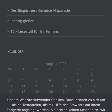
Des Biogärtners Gemüse-Hitparade
Richtig gießen!
12 x Lesestoff für Gartenfans
KALENDER
August 2026
M
D
M
D
F
S
S
1
2
3
4
5
6
7
8
9
10
11
12
13
14
15
16
17
18
19
20
21
22
23
24
25
26
27
28
29
30
Unsere Website verwendet Cookies. Dabei handelt es sich um
31
kleine Textdateien, die mit Hilfe des Browsers auf Ihrem
« Juli
Endgerät abgelegt werden. Sie richten keinen Schaden an. Wir