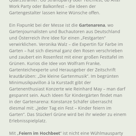
Work Party oder Balkonfest – die Ideen der
Gartengestalter lassen keine Wünsche offen.
Ein Fixpunkt bei der Messe ist die
Gartenarena
, wo
Gartenjournalisten und Buchautoren aus Deutschland
und Österreich ihre Idee für einen „Festgarten“
verwirklichen. Veronika Walz – die Expertin für Farbe im
Garten – hat sich diesmal ganz den Rosen verschrieben
und zaubert ein Rosenfest mit einer großen Festtafel im
Grünen. Kurios die Idee von Wolfram Franke,
Gartenteichexperte und Herausgeber der Zeitschrift
kraut&rüben: „Die kleine Gartenmusik“. Im begrünten
Minimusikpavillon á la Kurstadt gibt der
Gartenenthusiast Konzerte wie Reinhard May – man darf
gespannt sein. Auch Ideen für Kindergärten findet man
in der Gartenarena: Konstanze Schäfer überrascht
diesmal mit: „Jeder Tag ein Fest – Kinder feiern im
Garten“. Das Stückerl Grüne wird bei ihr wieder zu einem
Erlebnisspielplatz.
Mit „
Feiern im Hochbeet
“ ist nicht eine Wühlmausparty