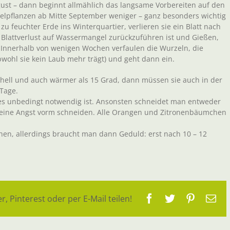
gust – dann beginnt allmählich das langsame Vorbereiten auf den
lpflanzen ab Mitte September weniger – ganz besonders wichtig
zu feuchter Erde ins Winterquartier, verlieren sie ein Blatt nach
lattverlust auf Wassermangel zurückzuführen ist und Gießen,
 Innerhalb von wenigen Wochen verfaulen die Wurzeln, die
bwohl sie kein Laub mehr trägt) und geht dann ein.
r hell und auch wärmer als 15 Grad, dann müssen sie auch in der
 Tage.
es unbedingt notwendig ist. Ansonsten schneidet man entweder
Keine Angst vorm schneiden. Alle Orangen und Zitronenbäumchen
ehen, allerdings braucht man dann Geduld: erst nach 10 – 12
Facebook
Twitter
Pinteres
E-
r, Pinterest oder per E-Mail teilen!
Ma