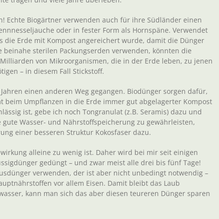
! Echte Biogärtner verwenden auch für ihre Südländer einen
rennnesseljauche oder in fester Form als Hornspäne. Verwendet
ss die Erde mit Kompost angereichert wurde, damit die Dünger
e beinahe sterilen Packungserden verwenden, könnten die
 Milliarden von Mikroorganismen, die in der Erde leben, zu jenen
igen – in diesem Fall Stickstoff.
n Jahren einen anderen Weg gegangen. Biodünger sorgen dafür,
t beim Umpflanzen in die Erde immer gut abgelagerter Kompost
ässig ist, gebe ich noch Tongranulat (z.B. Seramis) dazu und
 gute Wasser- und Nährstoffspeicherung zu gewährleisten,
ng einer besseren Struktur Kokosfaser dazu.
irkung alleine zu wenig ist. Daher wird bei mir seit einigen
ssigdünger gedüngt – und zwar meist alle drei bis fünf Tage!
rusdünger verwenden, der ist aber nicht unbedingt notwendig –
auptnährstoffen vor allem Eisen. Damit bleibt das Laub
asser, kann man sich das aber diesen teureren Dünger sparen