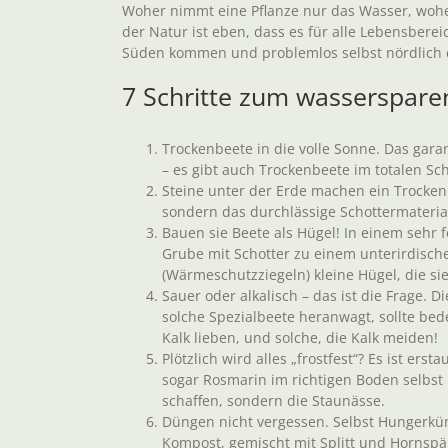
Woher nimmt eine Pflanze nur das Wasser, woher
der Natur ist eben, dass es für alle Lebensbereic
Süden kommen und problemlos selbst nördlich 
7 Schritte zum wasserspar
Trockenbeete in die volle Sonne. Das gara
– es gibt auch Trockenbeete im totalen Scha
Steine unter der Erde machen ein Trockenb
sondern das durchlässige Schottermaterial
Bauen sie Beete als Hügel! In einem sehr 
Grube mit Schotter zu einem unterirdisch
(Wärmeschutzziegeln) kleine Hügel, die sie
Sauer oder alkalisch – das ist die Frage. D
solche Spezialbeete heranwagt, sollte bed
Kalk lieben, und solche, die Kalk meiden!
Plötzlich wird alles „frostfest“? Es ist ers
sogar Rosmarin im richtigen Boden selbst 
schaffen, sondern die Staunässe.
Düngen nicht vergessen. Selbst Hungerkün
Kompost, gemischt mit Splitt und Hornspä