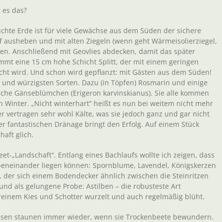
t es das?
chte Erde ist für viele Gewächse aus dem Süden der sichere
ef ausheben und mit alten Ziegeln (wenn geht Wärmeisolierziegel,
len. Anschließend mit Geovlies abdecken, damit das später
mt eine 15 cm hohe Schicht Splitt, der mit einem geringen
ht wird. Und schon wird gepflanzt: mit Gästen aus dem Süden!
 und würzigsten Sorten. Dazu (in Töpfen) Rosmarin und einige
che Gänseblümchen (Erigeron karvinskianus). Sie alle kommen
 Winter. „Nicht winterhart“ heißt es nun bei weitem nicht mehr
er vertragen sehr wohl Kälte, was sie jedoch ganz und gar nicht
r fantastischen Dränage bringt den Erfolg. Auf einem Stück
aft glich.
et-„Landschaft“. Entlang eines Bachlaufs wollte ich zeigen, dass
beneinander liegen können: Spornblume, Lavendel, Königskerzen
, der sich einem Bodendecker ähnlich zwischen die Steinritzen
und als gelungene Probe: Astilben – die robusteste Art
n reinem Kies und Schotter wurzelt und auch regelmäßig blüht.
 Hasen staunen immer wieder, wenn sie Trockenbeete bewundern.