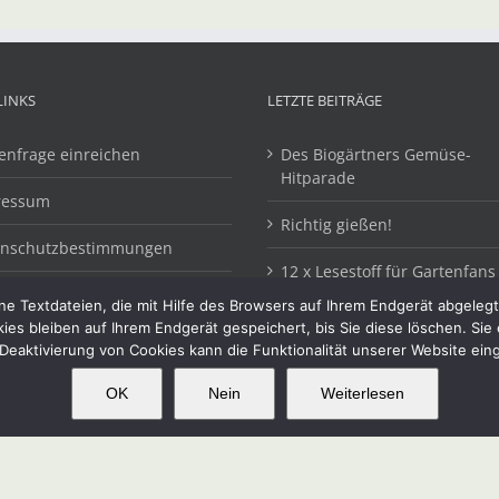
LINKS
LETZTE BEITRÄGE
enfrage einreichen
Des Biogärtners Gemüse-
Hitparade
ressum
Richtig gießen!
enschutzbestimmungen
12 x Lesestoff für Gartenfans
e Textdateien, die mit Hilfe des Browsers auf Ihrem Endgerät abgeleg
kies bleiben auf Ihrem Endgerät gespeichert, bis Sie diese löschen. Si
Deaktivierung von Cookies kann die Funktionalität unserer Website ein
OK
Nein
Weiterlesen
OK
This website uses cookies and third party services.
alten