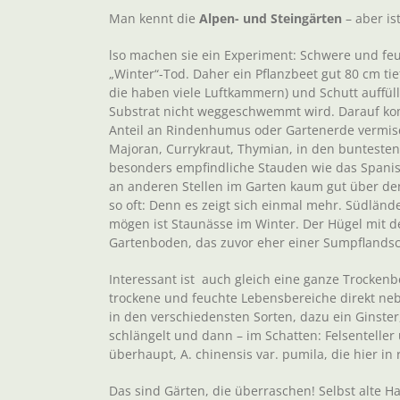
Man kennt die
Alpen- und Steingärten
– aber is
lso machen sie ein Experiment: Schwere und feu
„Winter“-Tod. Daher ein Pflanzbeet gut 80 cm ti
die haben viele Luftkammern) und Schutt auffül
Substrat nicht weggeschwemmt wird. Darauf kom
Anteil an Rindenhumus oder Gartenerde vermisc
Majoran, Currykraut, Thymian, in den buntesten
besonders empfindliche Stauden wie das Spanis
an anderen Stellen im Garten kaum gut über den
so oft: Denn es zeigt sich einmal mehr. Südländ
mögen ist Staunässe im Winter. Der Hügel mit de
Gartenboden, das zuvor eher einer Sumpflandsch
Interessant ist auch gleich eine ganze Trockenbe
trockene und feuchte Lebensbereiche direkt ne
in den verschiedensten Sorten, dazu ein Ginster
schlängelt und dann – im Schatten: Felsenteller 
überhaupt, A. chinensis var. pumila, die hier i
Das sind Gärten, die überraschen! Selbst alte