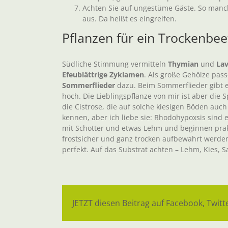
Achten Sie auf ungestüme Gäste. So manc
aus. Da heißt es eingreifen.
Pflanzen für ein Trockenbee
Südliche Stimmung vermitteln
Thymian
und
La
Efeublättrige Zyklamen
. Als große Gehölze pas
Sommerflieder
dazu. Beim Sommerflieder gibt es
hoch. Die Lieblingspflanze von mir ist aber die 
die Cistrose, die auf solche kiesigen Böden auc
kennen, aber ich liebe sie: Rhodohypoxsis sind 
mit Schotter und etwas Lehm und beginnen prak
frostsicher und ganz trocken aufbewahrt werde
perfekt. Auf das Substrat achten – Lehm, Kies, 
JETZT diesen Beitrag auf Facebook, Twitte