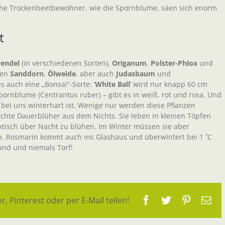
he Trockenbeetbewohner, wie die Spornblume, säen sich enorm
t
vendel
(in verschiedenen Sorten),
Origanum
,
Polster-Phlox
und
sen
Sanddorn
,
Ölweide
, aber auch
Judasbaum
und
 auch eine „Bonsai“-Sorte: ‘
White Ball
’ wird nur knapp 60 cm
Spornblume (Centrantus ruber) – gibt es in weiß, rot und rosa. Und
h bei uns winterhart ist. Wenige nur werden diese Pflanzen
echte Dauerblüher aus dem Nichts. Sie leben in kleinen Töpfen
tisch über Nacht zu blühen. Im Winter müssen sie aber
n. Rosmarin kommt auch ins Glashaus und überwintert bei 1 ˚C
Sand und niemals Torf!
Facebook
Twitter
Pinteres
E-
r, Pinterest oder per E-Mail teilen!
Ma