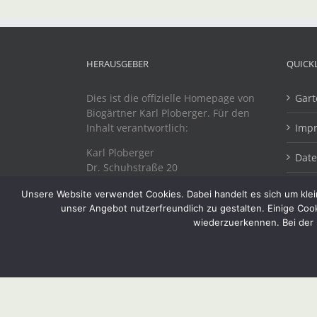
HERAUSGEBER
QUICK
Dies ist die offizielle Homepage von
Gart
Biogärtner Karl Ploberger. Für den
Inhalt verantwortlich:
Imp
Karl Ploberger
Dat
Dr. Schuhstraße 20
A-4863 Seewalchen
Unsere Website verwendet Cookies. Dabei handelt es sich um klein
unser Angebot nutzerfreundlich zu gestalten. Einige Coo
wiederzuerkennen. Bei der 
Copyright 2019 Biogärtner Ploberger | Alle Rechte vorbeh