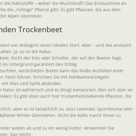
 die Nährstoffe – woher die Wuchskraft? Das Erstaunliche an
he die „richtige“ Pflanze gibt. Es gibt Pflanzen, die aus dem
der Alpen überleben.
enden Trockenbeet
ntiert von Anbeginn einen idealen Start. Aber – und das erstaunt
tten. Ja, so ist die Natur.
eet. Nicht der Kies oder Schotter, der auf den Beeten liegt,
 im Untergrund garantiert den Erfolg.
feuchten, verdichteten Boden kann das bloße Ausfüllen einer
en Teich führen. Errichten Sie mit Hohlkammerziegeln
 mit Vlies und Splitt abdecken.
ie Natur ist wählerisch und es klingt kompliziert. Wer sich aber an
enken: Es gibt eben auch hier trockenheitsliebende Pflanzen, die
taunlich, aber es ist tatsächlich so, dass Lavendel, Spornblume oder
kälteste Winter überstehen. Nicht die Kälte macht ihnen zu
stler wollen ab und zu ein wenig Futter. Verwenden Sie
nen. Das reicht.