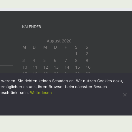
KALENDER
August 2026
M
D
M
D
F
S
S
1
2
3
4
5
6
7
8
9
10
11
12
13
14
15
16
17
18
19
20
21
22
23
24
25
26
27
28
29
30
t werden. Sie richten keinen Schaden an. Wir nutzen Cookies dazu,
e ermöglichen es uns, Ihren Browser beim nächsten Besuch
31
geschränkt sein.
Weiterlesen
« Juli
Facebook
Instagram
Twitter
YouTube