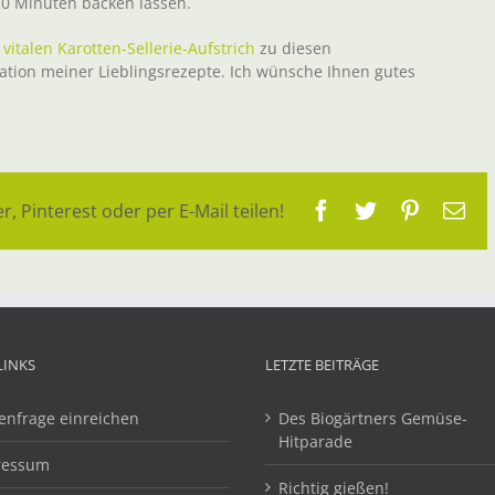
20 Minuten backen lassen.
n
vitalen Karotten-Sellerie-Aufstrich
zu diesen
ion meiner Lieblingsrezepte. Ich wünsche Ihnen gutes
Facebook
Twitter
Pinteres
E-
r, Pinterest oder per E-Mail teilen!
Ma
LINKS
LETZTE BEITRÄGE
enfrage einreichen
Des Biogärtners Gemüse-
Hitparade
ressum
Richtig gießen!