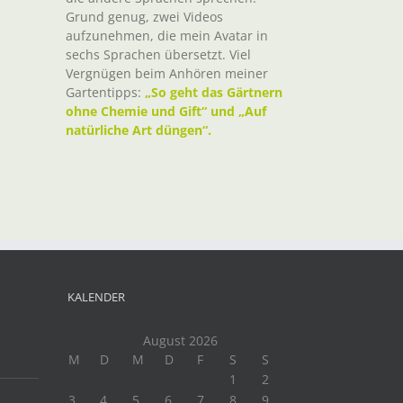
Grund genug, zwei Videos
aufzunehmen, die mein Avatar in
sechs Sprachen übersetzt. Viel
Vergnügen beim Anhören meiner
Gartentipps:
„So geht das Gärtnern
ohne Chemie und Gift“ und „Auf
natürliche Art düngen“.
t
il
KALENDER
August 2026
M
D
M
D
F
S
S
1
2
3
4
5
6
7
8
9