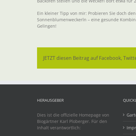
Backofen stellen und die Weckerl dort etwa für 
Ein kleiner Tipp von mir: Probieren Sie doch de
Sonnenblumenweckerln – eine gesunde Kombinat
Gelingen!
JETZT diesen Beitrag auf Facebook, Twitte
HERAUSGEBER
QUICK
Dies ist die offizielle Homepage von
Gart
Biogärtner Karl Ploberger. Für den
Inhalt verantwortlich:
Imp