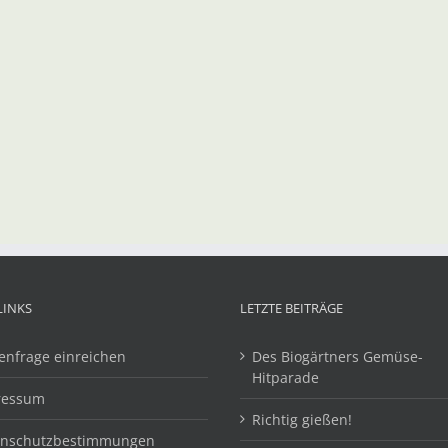
LINKS
LETZTE BEITRÄGE
enfrage einreichen
Des Biogärtners Gemüse-
Hitparade
ressum
Richtig gießen!
enschutzbestimmungen