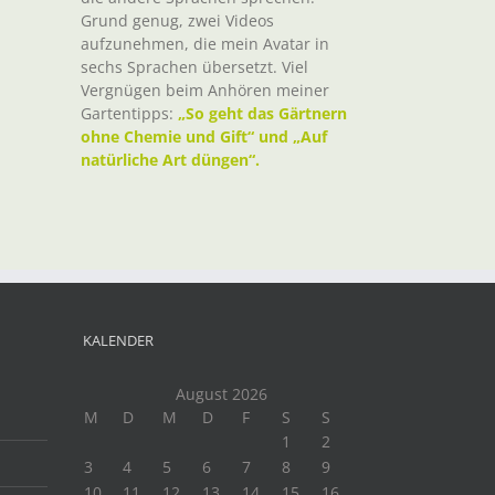
Grund genug, zwei Videos
aufzunehmen, die mein Avatar in
sechs Sprachen übersetzt. Viel
Vergnügen beim Anhören meiner
Gartentipps:
„So geht das Gärtnern
ohne Chemie und Gift“ und „Auf
natürliche Art düngen“.
KALENDER
August 2026
M
D
M
D
F
S
S
1
2
3
4
5
6
7
8
9
10
11
12
13
14
15
16