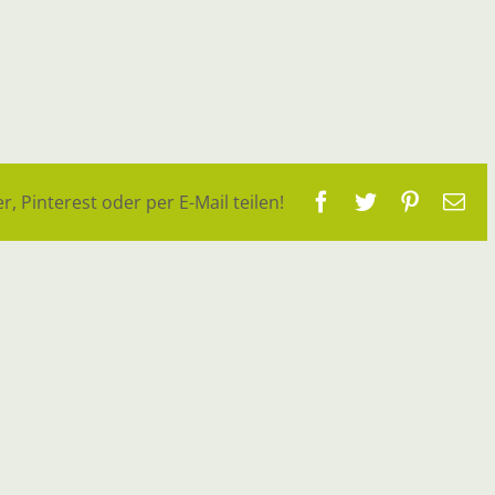
Facebook
Twitter
Pinteres
E-
r, Pinterest oder per E-Mail teilen!
Ma