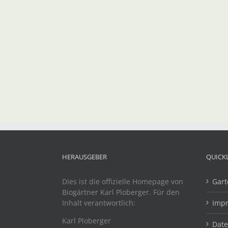
HERAUSGEBER
QUICK
Dies ist die offizielle Homepage von
Gart
Biogärtner Karl Ploberger. Für den
Inhalt verantwortlich:
Imp
Karl Ploberger
Dat