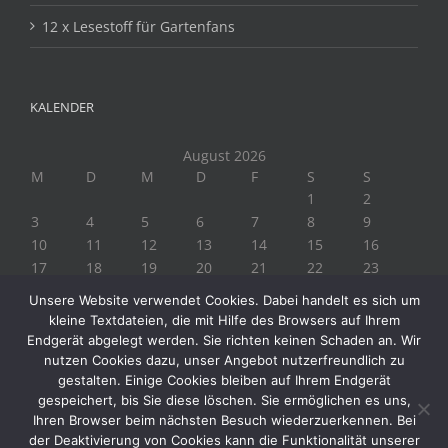
12 x Lesestoff für Gartenfans
KALENDER
August 2026
M
D
M
D
F
S
S
1
2
3
4
5
6
7
8
9
10
11
12
13
14
15
16
17
18
19
20
21
22
23
24
25
26
27
28
29
30
Unsere Website verwendet Cookies. Dabei handelt es sich um
31
kleine Textdateien, die mit Hilfe des Browsers auf Ihrem
« Juli
Endgerät abgelegt werden. Sie richten keinen Schaden an. Wir
nutzen Cookies dazu, unser Angebot nutzerfreundlich zu
gestalten. Einige Cookies bleiben auf Ihrem Endgerät
gespeichert, bis Sie diese löschen. Sie ermöglichen es uns,
Ihren Browser beim nächsten Besuch wiederzuerkennen. Bei
der Deaktivierung von Cookies kann die Funktionalität unserer