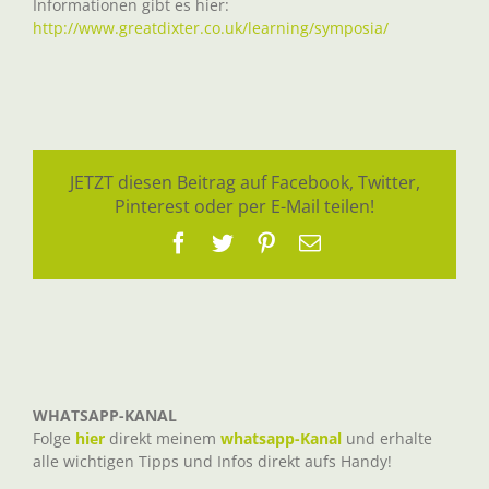
Informationen gibt es hier:
http://www.greatdixter.co.uk/learning/symposia/
JETZT diesen Beitrag auf Facebook, Twitter,
Pinterest oder per E-Mail teilen!
Facebook
Twitter
Pinterest
E-
Mail
WHATSAPP-KANAL
Folge
hier
direkt meinem
whatsapp-Kanal
und erhalte
alle wichtigen Tipps und Infos direkt aufs Handy!