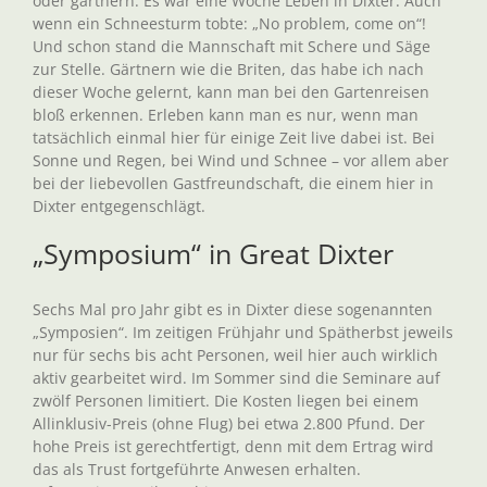
oder gärtnern. Es war eine Woche Leben in Dixter. Auch
wenn ein Schneesturm tobte: „No problem, come on“!
Und schon stand die Mannschaft mit Schere und Säge
zur Stelle. Gärtnern wie die Briten, das habe ich nach
dieser Woche gelernt, kann man bei den Gartenreisen
bloß erkennen. Erleben kann man es nur, wenn man
tatsächlich einmal hier für einige Zeit live dabei ist. Bei
Sonne und Regen, bei Wind und Schnee – vor allem aber
bei der liebevollen Gastfreundschaft, die einem hier in
Dixter entgegenschlägt.
„Symposium“ in Great Dixter
Sechs Mal pro Jahr gibt es in Dixter diese sogenannten
„Symposien“. Im zeitigen Frühjahr und Spätherbst jeweils
nur für sechs bis acht Personen, weil hier auch wirklich
aktiv gearbeitet wird. Im Sommer sind die Seminare auf
zwölf Personen limitiert. Die Kosten liegen bei einem
Allinklusiv-Preis (ohne Flug) bei etwa 2.800 Pfund. Der
hohe Preis ist gerechtfertigt, denn mit dem Ertrag wird
das als Trust fortgeführte Anwesen erhalten.