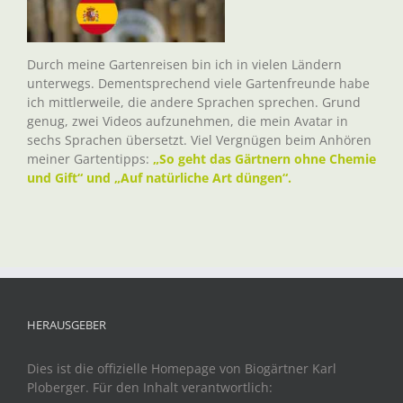
Durch meine Gartenreisen bin ich in vielen Ländern
unterwegs. Dementsprechend viele Gartenfreunde habe
ich mittlerweile, die andere Sprachen sprechen. Grund
genug, zwei Videos aufzunehmen, die mein Avatar in
sechs Sprachen übersetzt. Viel Vergnügen beim Anhören
meiner Gartentipps:
„So geht das Gärtnern ohne Chemie
und Gift“ und „Auf natürliche Art düngen“.
HERAUSGEBER
Dies ist die offizielle Homepage von Biogärtner Karl
Ploberger. Für den Inhalt verantwortlich: