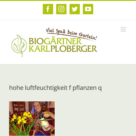
Zum
Inhalt
Facebook
Instagram
Twitter
YouTube
springen
hohe luftfeuchtigkeit f pflanzen q