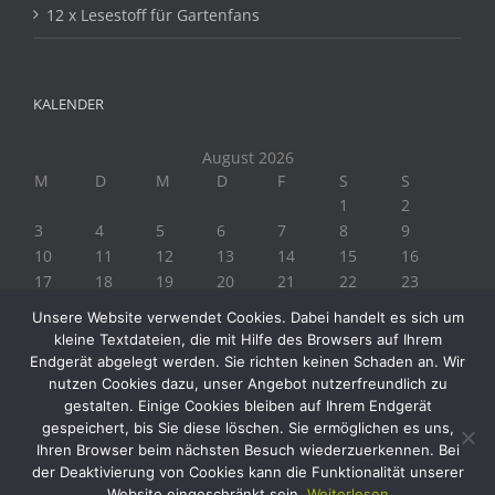
12 x Lesestoff für Gartenfans
KALENDER
August 2026
M
D
M
D
F
S
S
1
2
3
4
5
6
7
8
9
10
11
12
13
14
15
16
17
18
19
20
21
22
23
24
25
26
27
28
29
30
Unsere Website verwendet Cookies. Dabei handelt es sich um
31
kleine Textdateien, die mit Hilfe des Browsers auf Ihrem
« Juli
Endgerät abgelegt werden. Sie richten keinen Schaden an. Wir
nutzen Cookies dazu, unser Angebot nutzerfreundlich zu
gestalten. Einige Cookies bleiben auf Ihrem Endgerät
gespeichert, bis Sie diese löschen. Sie ermöglichen es uns,
Ihren Browser beim nächsten Besuch wiederzuerkennen. Bei
der Deaktivierung von Cookies kann die Funktionalität unserer
Website eingeschränkt sein.
Weiterlesen