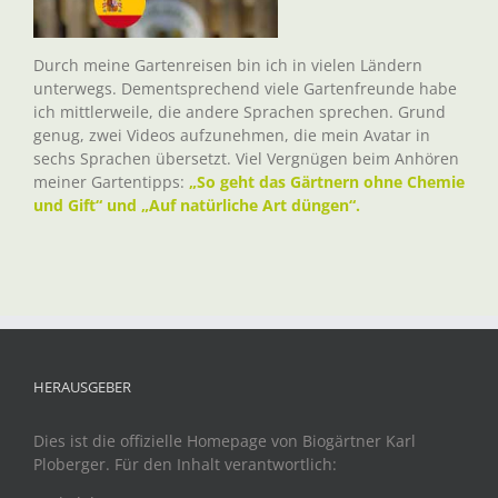
Durch meine Gartenreisen bin ich in vielen Ländern
unterwegs. Dementsprechend viele Gartenfreunde habe
ich mittlerweile, die andere Sprachen sprechen. Grund
genug, zwei Videos aufzunehmen, die mein Avatar in
sechs Sprachen übersetzt. Viel Vergnügen beim Anhören
meiner Gartentipps:
„So geht das Gärtnern ohne Chemie
und Gift“ und „Auf natürliche Art düngen“.
HERAUSGEBER
Dies ist die offizielle Homepage von Biogärtner Karl
Ploberger. Für den Inhalt verantwortlich: