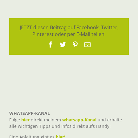
JETZT diesen Beitrag auf Facebook, Twitter,
Pinterest oder per E-Mail teilen!
Facebook
Twitter
Pinterest
E-
Mail
WHATSAPP-KANAL
Folge
hier
direkt meinem
whatsapp-Kanal
und erhalte
alle wichtigen Tipps und Infos direkt aufs Handy!
Eine Anleitung gibt es
hier!