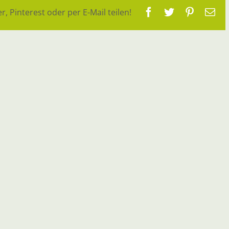
Facebook
Twitter
Pinteres
E-
r, Pinterest oder per E-Mail teilen!
Ma