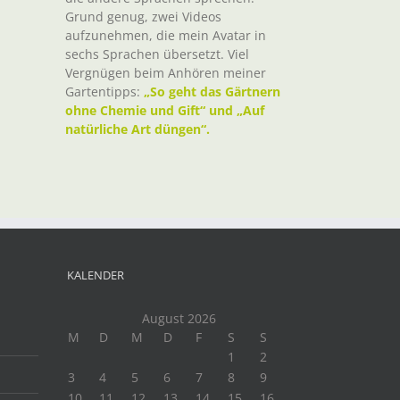
Grund genug, zwei Videos
aufzunehmen, die mein Avatar in
sechs Sprachen übersetzt. Viel
Vergnügen beim Anhören meiner
Gartentipps:
„So geht das Gärtnern
ohne Chemie und Gift“ und „Auf
natürliche Art düngen“.
KALENDER
August 2026
M
D
M
D
F
S
S
1
2
3
4
5
6
7
8
9
10
11
12
13
14
15
16