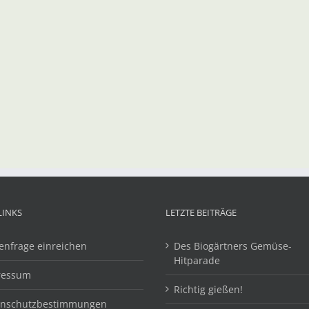
LINKS
LETZTE BEITRÄGE
enfrage einreichen
Des Biogärtners Gemüse-
Hitparade
ressum
Richtig gießen!
enschutzbestimmungen