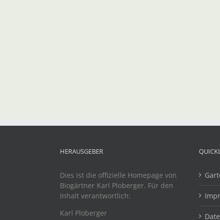
HERAUSGEBER
QUICK
Dies ist die offizielle Homepage von
Gart
Biogärtner Karl Ploberger. Für den
Inhalt verantwortlich:
Imp
Karl Ploberger
Dat