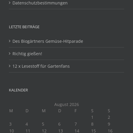
Datenschutzbestimmungen
LETZTE BEITRÄGE
Des Biogärtners Gemüse-Hitparade
Richtig gießen!
12 x Lesestoff für Gartenfans
KALENDER
August 2026
M
D
M
D
F
S
S
1
2
3
4
5
6
7
8
9
10
11
12
13
14
15
16