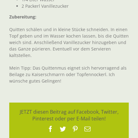
2 Packerl Vanillezucker
Zubereitung:
Quitten schälen und in kleine Stücke schneiden. In einen
Topf geben und im Wasser kochen lassen, bis die Quitten
weich sind. Anschließend Vanillezucker hinzugeben und
das Ganze pürieren. Eventuell vor dem Servieren
kaltstellen.
Mein Tipp: Das Quittenmus eignet sich hervorragend als
Beilage zu Kaiserschmarrn oder Topfennockerl. Ich
wünsche gutes Gelingen!
JETZT diesen Beitrag auf Facebook, Twitter,
Pinterest oder per E-Mail teilen!
Facebook
Twitter
Pinterest
E-
Mail