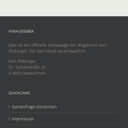
HERAUSGEBER
Dies ist die offizielle Homepage von Biogärtner Karl
Ploberger. Für den Inhalt verantwortlich:
Karl Ploberger
Dr. Schuhstraße 20
A-4863 Seewalchen
QUICKLINKS
Gartenfrage einreichen
Impressum