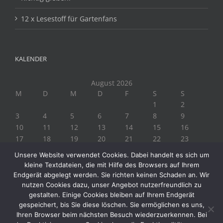
12 x Lesestoff für Gartenfans
KALENDER
August 2026
M
D
M
D
F
S
S
1
2
3
4
5
6
7
8
9
10
11
12
13
14
15
16
17
18
19
20
21
22
23
24
25
26
27
28
29
30
Unsere Website verwendet Cookies. Dabei handelt es sich um
31
kleine Textdateien, die mit Hilfe des Browsers auf Ihrem
« Juli
Endgerät abgelegt werden. Sie richten keinen Schaden an. Wir
nutzen Cookies dazu, unser Angebot nutzerfreundlich zu
gestalten. Einige Cookies bleiben auf Ihrem Endgerät
gespeichert, bis Sie diese löschen. Sie ermöglichen es uns,
Ihren Browser beim nächsten Besuch wiederzuerkennen. Bei