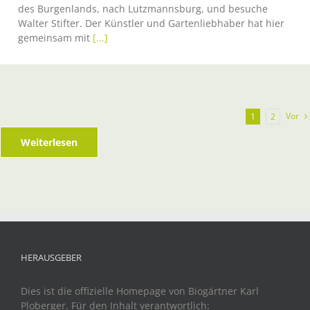
des Burgenlands, nach Lutzmannsburg, und besuche
Walter Stifter. Der Künstler und Gartenliebhaber hat hier
gemeinsam mit
[...]
Vor
1
2
Weiterlesen
HERAUSGEBER
Dies ist die offizielle Homepage von Biogärtner Karl
Ploberger. Für den Inhalt verantwortlich: