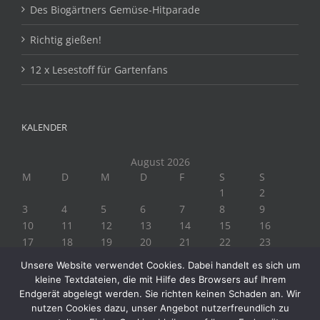
Des Biogärtners Gemüse-Hitparade
Richtig gießen!
12 x Lesestoff für Gartenfans
KALENDER
August 2026
M
D
M
D
F
S
S
1
2
3
4
5
6
7
8
9
10
11
12
13
14
15
16
17
18
19
20
21
22
23
24
25
26
27
28
29
30
Unsere Website verwendet Cookies. Dabei handelt es sich um
31
kleine Textdateien, die mit Hilfe des Browsers auf Ihrem
« Juli
Endgerät abgelegt werden. Sie richten keinen Schaden an. Wir
nutzen Cookies dazu, unser Angebot nutzerfreundlich zu