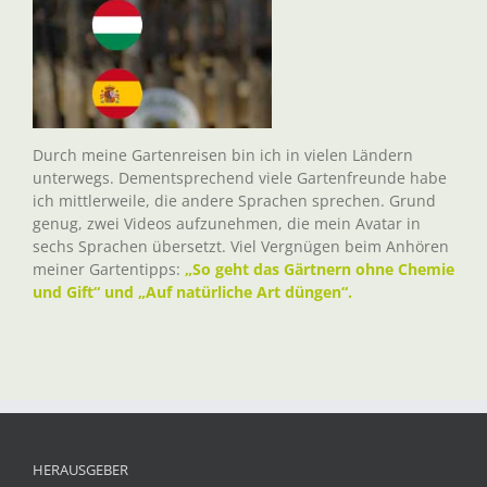
Durch meine Gartenreisen bin ich in vielen Ländern
unterwegs. Dementsprechend viele Gartenfreunde habe
ich mittlerweile, die andere Sprachen sprechen. Grund
genug, zwei Videos aufzunehmen, die mein Avatar in
sechs Sprachen übersetzt. Viel Vergnügen beim Anhören
meiner Gartentipps:
„So geht das Gärtnern ohne Chemie
und Gift“ und „Auf natürliche Art düngen“.
HERAUSGEBER