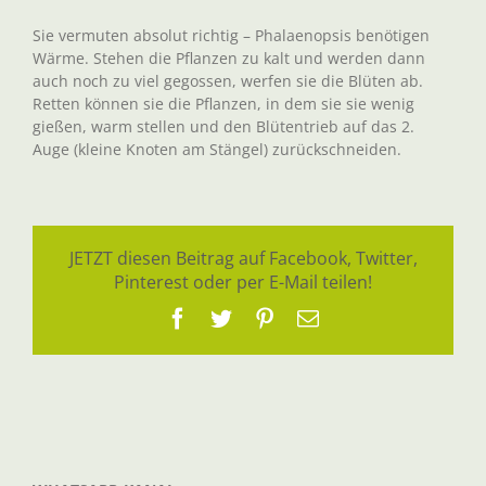
Sie vermuten absolut richtig – Phalaenopsis benötigen
Wärme. Stehen die Pflanzen zu kalt und werden dann
auch noch zu viel gegossen, werfen sie die Blüten ab.
Retten können sie die Pflanzen, in dem sie sie wenig
gießen, warm stellen und den Blütentrieb auf das 2.
Auge (kleine Knoten am Stängel) zurückschneiden.
JETZT diesen Beitrag auf Facebook, Twitter,
Pinterest oder per E-Mail teilen!
Facebook
Twitter
Pinterest
E-
Mail