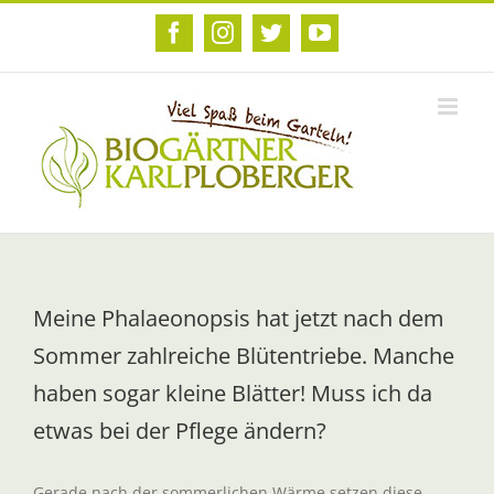
Zum
Inhalt
Facebook
Instagram
Twitter
YouTube
springen
Meine Phalaeonopsis hat jetzt nach dem
Sommer zahlreiche Blütentriebe. Manche
haben sogar kleine Blätter! Muss ich da
etwas bei der Pflege ändern?
Gerade nach der sommerlichen Wärme setzen diese