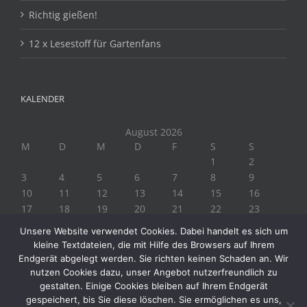
Richtig gießen!
12 x Lesestoff für Gartenfans
KALENDER
August 2026
M
D
M
D
F
S
S
1
2
3
4
5
6
7
8
9
10
11
12
13
14
15
16
17
18
19
20
21
22
23
24
25
26
27
28
29
30
Unsere Website verwendet Cookies. Dabei handelt es sich um
31
kleine Textdateien, die mit Hilfe des Browsers auf Ihrem
« Juli
Endgerät abgelegt werden. Sie richten keinen Schaden an. Wir
nutzen Cookies dazu, unser Angebot nutzerfreundlich zu
gestalten. Einige Cookies bleiben auf Ihrem Endgerät
gespeichert, bis Sie diese löschen. Sie ermöglichen es uns,