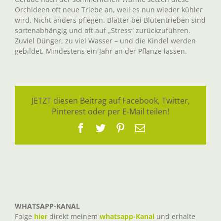
Orchideen oft neue Triebe an, weil es nun wieder kühler
wird. Nicht anders pflegen. Blätter bei Blütentrieben sind
sortenabhängig und oft auf „Stress“ zurückzuführen.
Zuviel Dünger, zu viel Wasser – und die Kindel werden
gebildet. Mindestens ein Jahr an der Pflanze lassen.
JETZT diesen Beitrag auf Facebook, Twitter,
Pinterest oder per E-Mail teilen!
Facebook
Twitter
Pinterest
E-
Mail
WHATSAPP-KANAL
Folge
hier
direkt meinem
whatsapp-Kanal
und erhalte