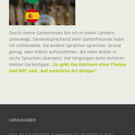
Durch meine Gartenreisen bin ich in vielen Ländern
unterwegs. Dementsprechend viele Gartenfreunde habe
ich mittlerweile, die andere Sprachen sprechen. Grund
genug, zwei Videos aufzunehmen, die mein Avatar in
sechs Sprachen übersetzt. Viel Vergnügen beim Anhören
meiner Gartentipps:
„So geht das Gärtnern ohne Chemie
und Gift“ und „Auf natürliche Art düngen“.
HERAUSGEBER
Dies ist die offizielle Homepage von Biogärtner Karl