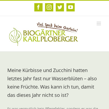
Zum
Inhalt
Facebook
Instagram
Twitter
YouTube
springen
Meine Kürbisse und Zucchini hatten
letztes Jahr fast nur Wasserblüten – also
keine Früchte. Was kann ich tun, damit
das dieses Jahr nicht so ist?
Es war vermutlich kein Pflegefehler, sondern es war die