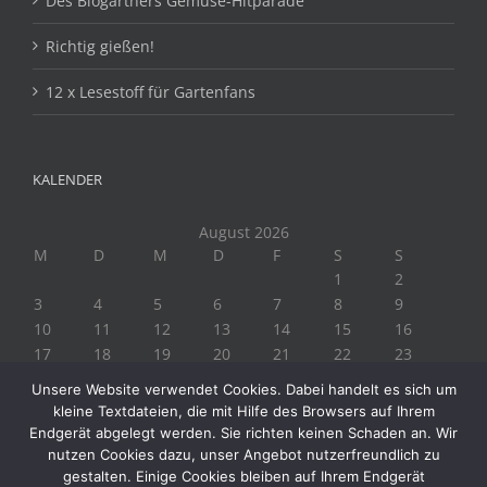
Des Biogärtners Gemüse-Hitparade
Richtig gießen!
12 x Lesestoff für Gartenfans
KALENDER
August 2026
M
D
M
D
F
S
S
1
2
3
4
5
6
7
8
9
10
11
12
13
14
15
16
17
18
19
20
21
22
23
24
25
26
27
28
29
30
Unsere Website verwendet Cookies. Dabei handelt es sich um
31
kleine Textdateien, die mit Hilfe des Browsers auf Ihrem
« Juli
Endgerät abgelegt werden. Sie richten keinen Schaden an. Wir
nutzen Cookies dazu, unser Angebot nutzerfreundlich zu
gestalten. Einige Cookies bleiben auf Ihrem Endgerät