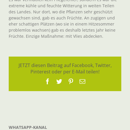
extreme kühle und feuchte Witterung in weiten Teilen
des Landes. Nur dort, wo die Pflanzen sehr geschützt
gewachsen sind, gab es auch Früchte. An zugigen und
eher schattigen Plätzen (wo sie in einem Hitzesommer
problemlos wachsen) gab es deshalb letztes Jahr keine
Früchte. Einzige Maßnahme: mit Vlies abdecken.
JETZT diesen Beitrag auf Facebook, Twitter,
Pinterest oder per E-Mail teilen!
Facebook
Twitter
Pinterest
E-
Mail
WHATSAPP-KANAL