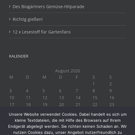
Des Biogärtners Gemüse-Hitparade
Richtig gießen!
12 x Lesestoff für Gartenfans
KALENDER
August 2026
M
D
M
D
F
S
S
1
2
3
4
5
6
7
8
9
10
11
12
13
14
15
16
17
18
19
20
21
22
23
24
25
26
27
28
29
30
Unsere Website verwendet Cookies. Dabei handelt es sich um
31
kleine Textdateien, die mit Hilfe des Browsers auf Ihrem
« Juli
Endgerät abgelegt werden. Sie richten keinen Schaden an. Wir
nutzen Cookies dazu, unser Angebot nutzerfreundlich zu