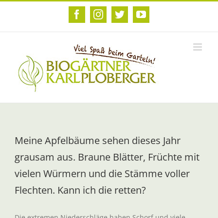
Zum
Inhalt
Facebook
Instagram
Twitter
YouTube
springen
Meine Apfelbäume sehen dieses Jahr
grausam aus. Braune Blätter, Früchte mit
vielen Würmern und die Stämme voller
Flechten. Kann ich die retten?
Die extremen Niederschläge haben Schorf und viele