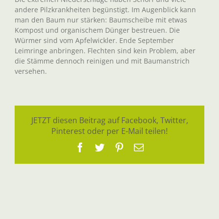
andere Pilzkrankheiten begünstigt. Im Augenblick kann
man den Baum nur stärken: Baumscheibe mit etwas
Kompost und organischem Dünger bestreuen. Die
Würmer sind vom Apfelwickler. Ende September
Leimringe anbringen. Flechten sind kein Problem, aber
die Stämme dennoch reinigen und mit Baumanstrich
versehen.
JETZT diesen Beitrag auf Facebook, Twitter,
Pinterest oder per E-Mail teilen!
Facebook
Twitter
Pinterest
E-
Mail