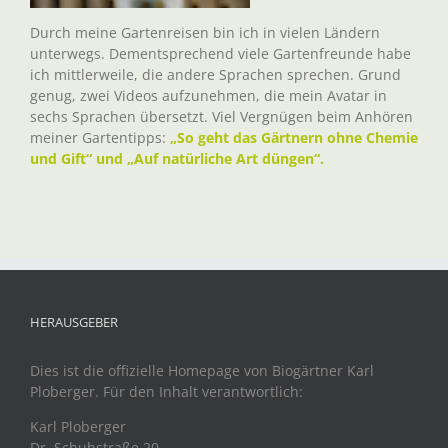
Durch meine Gartenreisen bin ich in vielen Ländern
unterwegs. Dementsprechend viele Gartenfreunde habe
ich mittlerweile, die andere Sprachen sprechen. Grund
genug, zwei Videos aufzunehmen, die mein Avatar in
sechs Sprachen übersetzt. Viel Vergnügen beim Anhören
meiner Gartentipps:
„So geht das Gärtnern ohne Chemie
und Gift“ und „Auf natürliche Art düngen“.
HERAUSGEBER
Dies ist die offizielle Homepage von Biogärtner Karl
Ploberger. Für den Inhalt verantwortlich:
Karl Ploberger
Dr. Schuhstraße 20