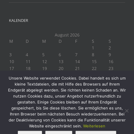
KALENDER
August 2026
M
D
M
D
F
S
S
1
2
3
4
5
6
7
8
9
10
11
12
13
14
15
16
17
18
19
20
21
22
23
24
25
26
27
28
29
30
Unsere Website verwendet Cookies. Dabei handelt es sich um
31
kleine Textdateien, die mit Hilfe des Browsers auf Ihrem
« Juli
Endgerät abgelegt werden. Sie richten keinen Schaden an. Wir
nutzen Cookies dazu, unser Angebot nutzerfreundlich zu
gestalten. Einige Cookies bleiben auf Ihrem Endgerät
gespeichert, bis Sie diese löschen. Sie ermöglichen es uns,
Ihren Browser beim nächsten Besuch wiederzuerkennen. Bei
der Deaktivierung von Cookies kann die Funktionalität unserer
Website eingeschränkt sein.
Weiterlesen
Copyright 2019 Biogärtner Ploberger | Alle Rechte vorbehalten