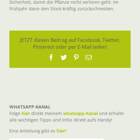
Sicherheit, damit die Pflanze nicht verloren geht. Im
Frühjahr dann den Stock kräftig zurückschneiden.
JETZT diesen Beitrag auf Facebook, Twitter,
Pinterest oder per E-Mail teilen!
Facebook
Twitter
Pinterest
E-
Mail
WHATSAPP-KANAL
Folge
hier
direkt meinem
whatsapp-Kanal
und erhalte
alle wichtigen Tipps und Infos direkt aufs Handy!
Eine Anleitung gibt es
hier!