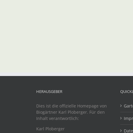
HERAUSGEBER
QUICK
Dies ist die offizielle Homepage von
Gart
Biogärtner Karl Ploberger. Für den
Inhalt verantwortlich:
Imp
Karl Ploberger
Dat