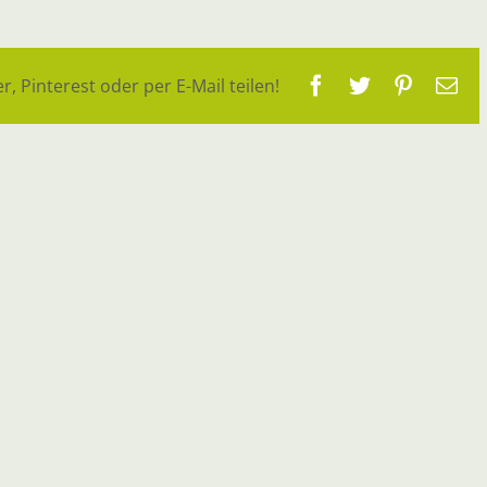
Facebook
Twitter
Pinteres
E-
r, Pinterest oder per E-Mail teilen!
Ma