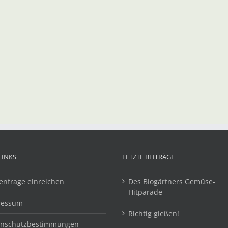
LINKS
LETZTE BEITRÄGE
enfrage einreichen
Des Biogärtners Gemüse-
Hitparade
ressum
Richtig gießen!
enschutzbestimmungen