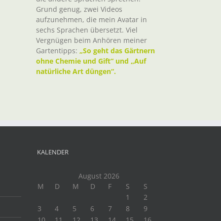
Grund genug, zwei Videos
aufzunehmen, die mein Avatar in
sechs Sprachen übersetzt. Viel
Vergnügen beim Anhören meiner
Gartentipps:
„So geht das Gärtnern
ohne Chemie und Gift“ und „Auf
natürliche Art düngen“.
KALENDER
August 2026
M
D
M
D
F
S
S
1
2
3
4
5
6
7
8
9
10
11
12
13
14
15
16