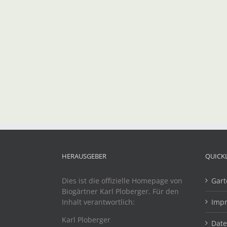
HERAUSGEBER
QUICK
Dies ist die offizielle Homepage von
Gart
Biogärtner Karl Ploberger. Für den
Inhalt verantwortlich:
Imp
Karl Ploberger
Dat