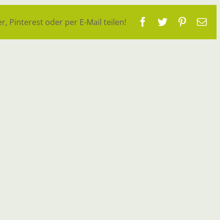
Facebook
Twitter
Pinteres
E-
r, Pinterest oder per E-Mail teilen!
Ma