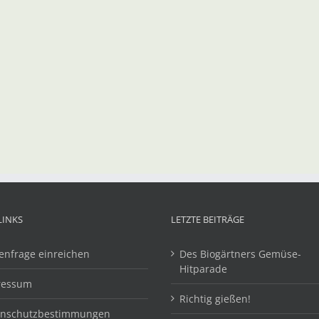
LINKS
LETZTE BEITRÄGE
enfrage einreichen
Des Biogärtners Gemüse-
Hitparade
ressum
Richtig gießen!
enschutzbestimmungen