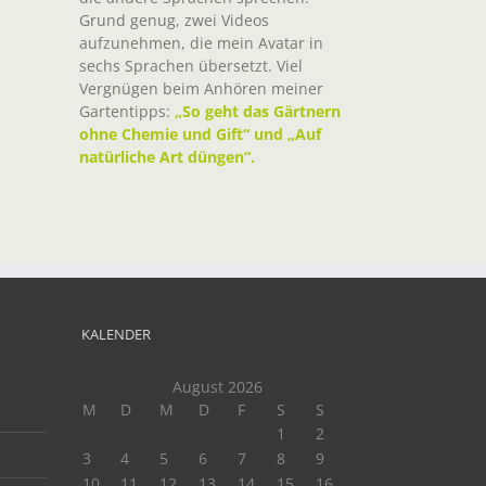
Grund genug, zwei Videos
aufzunehmen, die mein Avatar in
sechs Sprachen übersetzt. Viel
Vergnügen beim Anhören meiner
Gartentipps:
„So geht das Gärtnern
ohne Chemie und Gift“ und „Auf
natürliche Art düngen“.
KALENDER
August 2026
M
D
M
D
F
S
S
1
2
3
4
5
6
7
8
9
10
11
12
13
14
15
16