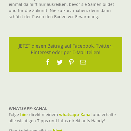
einmal da hilft nur ausreißen, bevor sie Samen bildet
und für die Zukunft. Nie zu kurz mähen, denn dann
schützt der Rasen den Boden vor Erwärmung.
JETZT diesen Beitrag auf Facebook, Twitter,
Pinterest oder per E-Mail teilen!
Facebook
Twitter
Pinterest
E-
Mail
WHATSAPP-KANAL
Folge
hier
direkt meinem
whatsapp-Kanal
und erhalte
alle wichtigen Tipps und Infos direkt aufs Handy!
Eine Anleitung gibt es
hier!