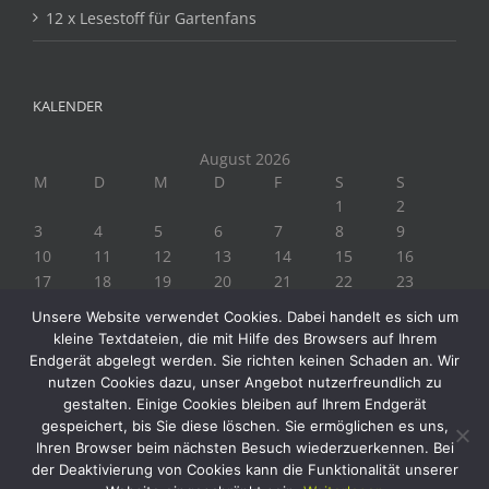
12 x Lesestoff für Gartenfans
KALENDER
August 2026
M
D
M
D
F
S
S
1
2
3
4
5
6
7
8
9
10
11
12
13
14
15
16
17
18
19
20
21
22
23
24
25
26
27
28
29
30
Unsere Website verwendet Cookies. Dabei handelt es sich um
31
kleine Textdateien, die mit Hilfe des Browsers auf Ihrem
« Juli
Endgerät abgelegt werden. Sie richten keinen Schaden an. Wir
nutzen Cookies dazu, unser Angebot nutzerfreundlich zu
gestalten. Einige Cookies bleiben auf Ihrem Endgerät
gespeichert, bis Sie diese löschen. Sie ermöglichen es uns,
Ihren Browser beim nächsten Besuch wiederzuerkennen. Bei
der Deaktivierung von Cookies kann die Funktionalität unserer