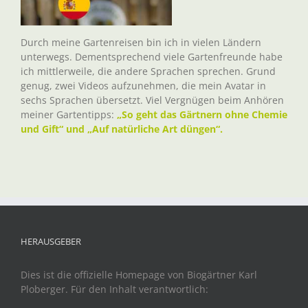
Durch meine Gartenreisen bin ich in vielen Ländern
unterwegs. Dementsprechend viele Gartenfreunde habe
ich mittlerweile, die andere Sprachen sprechen. Grund
genug, zwei Videos aufzunehmen, die mein Avatar in
sechs Sprachen übersetzt. Viel Vergnügen beim Anhören
meiner Gartentipps:
„So geht das Gärtnern ohne Chemie
und Gift“ und „Auf natürliche Art düngen“.
HERAUSGEBER
Dies ist die offizielle Homepage von Biogärtner Karl
Ploberger. Für den Inhalt verantwortlich: