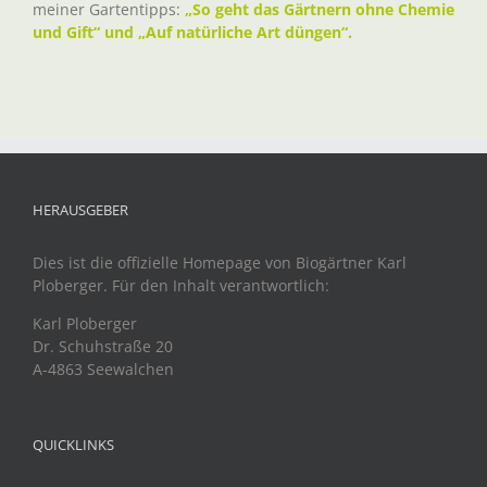
meiner Gartentipps:
„So geht das Gärtnern ohne Chemie
und Gift“ und „Auf natürliche Art düngen“.
HERAUSGEBER
Dies ist die offizielle Homepage von Biogärtner Karl
Ploberger. Für den Inhalt verantwortlich:
Karl Ploberger
Dr. Schuhstraße 20
A-4863 Seewalchen
QUICKLINKS