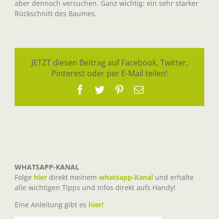
aber dennoch versuchen. Ganz wichtig: ein sehr starker
Rückschnitt des Baumes.
JETZT diesen Beitrag auf Facebook, Twitter,
Pinterest oder per E-Mail teilen!
Facebook
Twitter
Pinterest
E-
Mail
WHATSAPP-KANAL
Folge
hier
direkt meinem
whatsapp-Kanal
und erhalte
alle wichtigen Tipps und Infos direkt aufs Handy!
Eine Anleitung gibt es
hier!