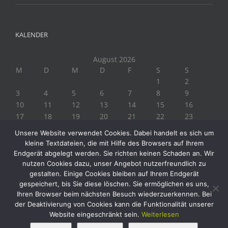
KALENDER
August 2026
M
D
M
D
F
S
S
1
2
3
4
5
6
7
8
9
10
11
12
13
14
15
16
17
18
19
20
21
22
23
24
25
26
27
28
29
30
Unsere Website verwendet Cookies. Dabei handelt es sich um
31
kleine Textdateien, die mit Hilfe des Browsers auf Ihrem
« Juli
Endgerät abgelegt werden. Sie richten keinen Schaden an. Wir
nutzen Cookies dazu, unser Angebot nutzerfreundlich zu
gestalten. Einige Cookies bleiben auf Ihrem Endgerät
gespeichert, bis Sie diese löschen. Sie ermöglichen es uns,
Ihren Browser beim nächsten Besuch wiederzuerkennen. Bei
der Deaktivierung von Cookies kann die Funktionalität unserer
Website eingeschränkt sein.
Weiterlesen
Copyright 2019 Biogärtner Ploberger | Alle Rechte vorbehalten