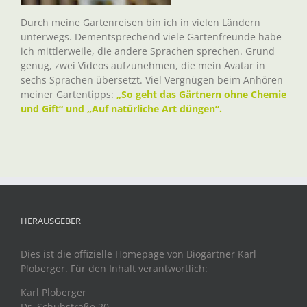
Durch meine Gartenreisen bin ich in vielen Ländern
unterwegs. Dementsprechend viele Gartenfreunde habe
ich mittlerweile, die andere Sprachen sprechen. Grund
genug, zwei Videos aufzunehmen, die mein Avatar in
sechs Sprachen übersetzt. Viel Vergnügen beim Anhören
meiner Gartentipps:
„So geht das Gärtnern ohne Chemie
und Gift“ und „Auf natürliche Art düngen“.
HERAUSGEBER
Dies ist die offizielle Homepage von Biogärtner Karl
Ploberger. Für den Inhalt verantwortlich:
Karl Ploberger
Dr. Schuhstraße 20