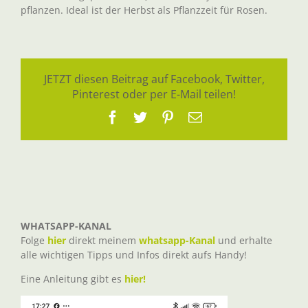
pflanzen. Ideal ist der Herbst als Pflanzzeit für Rosen.
JETZT diesen Beitrag auf Facebook, Twitter,
Pinterest oder per E-Mail teilen!
Facebook
Twitter
Pinterest
E-
Mail
WHATSAPP-KANAL
Folge
hier
direkt meinem
whatsapp-Kanal
und erhalte
alle wichtigen Tipps und Infos direkt aufs Handy!
Eine Anleitung gibt es
hier!