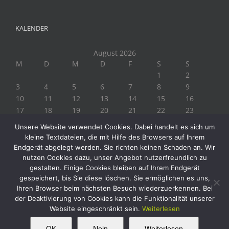
KALENDER
August 2026
M
D
M
D
F
S
S
1
2
3
4
5
6
7
8
9
10
11
12
13
14
15
16
17
18
19
20
21
22
23
24
25
26
27
28
29
30
Unsere Website verwendet Cookies. Dabei handelt es sich um
31
kleine Textdateien, die mit Hilfe des Browsers auf Ihrem
« Juli
Endgerät abgelegt werden. Sie richten keinen Schaden an. Wir
nutzen Cookies dazu, unser Angebot nutzerfreundlich zu
gestalten. Einige Cookies bleiben auf Ihrem Endgerät
gespeichert, bis Sie diese löschen. Sie ermöglichen es uns,
Ihren Browser beim nächsten Besuch wiederzuerkennen. Bei
der Deaktivierung von Cookies kann die Funktionalität unserer
Website eingeschränkt sein.
Weiterlesen
Copyright 2019 Biogärtner Ploberger | Alle Rechte vorbehalten
Facebook
Instagram
Twitter
YouTube
This website uses cookies and third party
OK
Nein
Weiterlesen