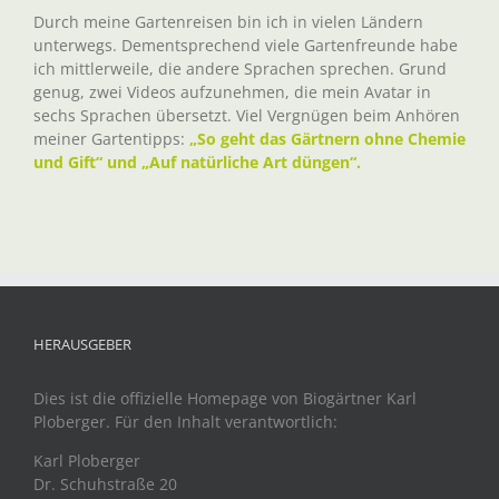
Durch meine Gartenreisen bin ich in vielen Ländern
unterwegs. Dementsprechend viele Gartenfreunde habe
ich mittlerweile, die andere Sprachen sprechen. Grund
genug, zwei Videos aufzunehmen, die mein Avatar in
sechs Sprachen übersetzt. Viel Vergnügen beim Anhören
meiner Gartentipps:
„So geht das Gärtnern ohne Chemie
und Gift“ und „Auf natürliche Art düngen“.
HERAUSGEBER
Dies ist die offizielle Homepage von Biogärtner Karl
Ploberger. Für den Inhalt verantwortlich:
Karl Ploberger
Dr. Schuhstraße 20