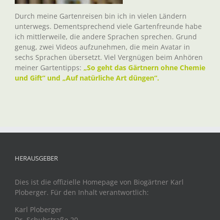
Durch meine Gartenreisen bin ich in vielen Ländern
unterwegs. Dementsprechend viele Gartenfreunde habe
ich mittlerweile, die andere Sprachen sprechen. Grund
genug, zwei Videos aufzunehmen, die mein Avatar in
sechs Sprachen übersetzt. Viel Vergnügen beim Anhören
meiner Gartentipps:
„So geht das Gärtnern ohne Chemie
und Gift“ und „Auf natürliche Art düngen“.
HERAUSGEBER
Dies ist die offizielle Homepage von Biogärtner Karl
Ploberger. Für den Inhalt verantwortlich:
Karl Ploberger
Dr. Schuhstraße 20