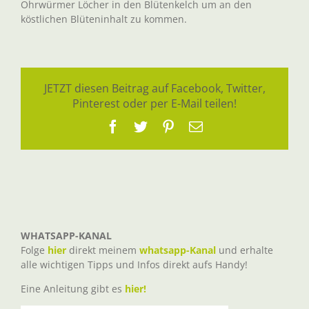
Ohrwürmer Löcher in den Blütenkelch um an den
köstlichen Blüteninhalt zu kommen.
JETZT diesen Beitrag auf Facebook, Twitter,
Pinterest oder per E-Mail teilen!
Facebook
Twitter
Pinterest
E-
Mail
WHATSAPP-KANAL
Folge
hier
direkt meinem
whatsapp-Kanal
und erhalte
alle wichtigen Tipps und Infos direkt aufs Handy!
Eine Anleitung gibt es
hier!