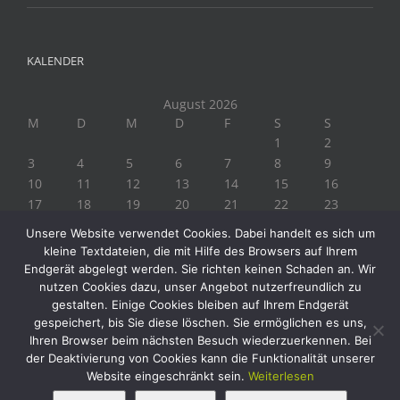
KALENDER
August 2026
M
D
M
D
F
S
S
1
2
3
4
5
6
7
8
9
10
11
12
13
14
15
16
17
18
19
20
21
22
23
24
25
26
27
28
29
30
Unsere Website verwendet Cookies. Dabei handelt es sich um
31
kleine Textdateien, die mit Hilfe des Browsers auf Ihrem
« Juli
Endgerät abgelegt werden. Sie richten keinen Schaden an. Wir
nutzen Cookies dazu, unser Angebot nutzerfreundlich zu
gestalten. Einige Cookies bleiben auf Ihrem Endgerät
gespeichert, bis Sie diese löschen. Sie ermöglichen es uns,
Ihren Browser beim nächsten Besuch wiederzuerkennen. Bei
der Deaktivierung von Cookies kann die Funktionalität unserer
Website eingeschränkt sein.
Weiterlesen
Copyright 2019 Biogärtner Ploberger | Alle Rechte vorbehalten