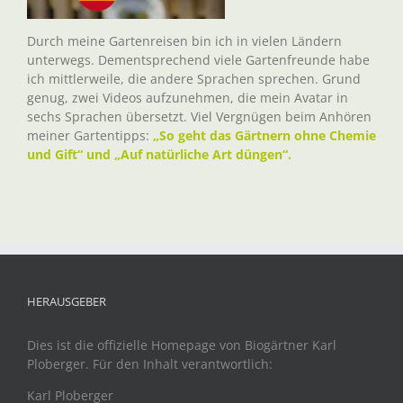
Durch meine Gartenreisen bin ich in vielen Ländern
unterwegs. Dementsprechend viele Gartenfreunde habe
ich mittlerweile, die andere Sprachen sprechen. Grund
genug, zwei Videos aufzunehmen, die mein Avatar in
sechs Sprachen übersetzt. Viel Vergnügen beim Anhören
meiner Gartentipps:
„So geht das Gärtnern ohne Chemie
und Gift“ und „Auf natürliche Art düngen“.
HERAUSGEBER
Dies ist die offizielle Homepage von Biogärtner Karl
Ploberger. Für den Inhalt verantwortlich:
Karl Ploberger