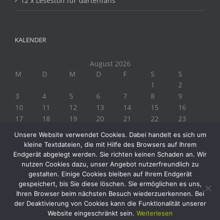
12 x Lesestoff für Gartenfans
KALENDER
August 2026
M
D
M
D
F
S
S
1
2
3
4
5
6
7
8
9
10
11
12
13
14
15
16
17
18
19
20
21
22
23
24
25
26
27
28
29
30
Unsere Website verwendet Cookies. Dabei handelt es sich um
31
kleine Textdateien, die mit Hilfe des Browsers auf Ihrem
« Juli
Endgerät abgelegt werden. Sie richten keinen Schaden an. Wir
nutzen Cookies dazu, unser Angebot nutzerfreundlich zu
gestalten. Einige Cookies bleiben auf Ihrem Endgerät
gespeichert, bis Sie diese löschen. Sie ermöglichen es uns,
Ihren Browser beim nächsten Besuch wiederzuerkennen. Bei
der Deaktivierung von Cookies kann die Funktionalität unserer
Website eingeschränkt sein.
Weiterlesen
Copyright 2019 Biogärtner Ploberger | Alle Rechte vorbehalten