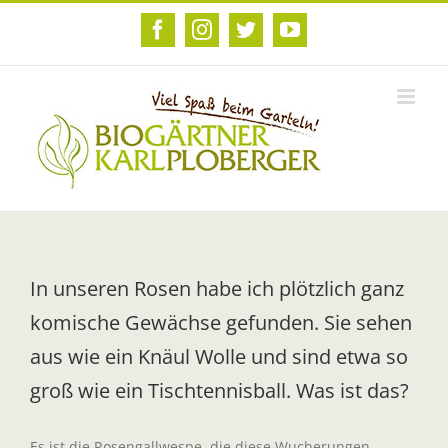
Zum
Inhalt
Facebook
Instagram
Twitter
YouTube
springen
In unseren Rosen habe ich plötzlich ganz
komische Gewächse gefunden. Sie sehen
aus wie ein Knäul Wolle und sind etwa so
groß wie ein Tischtennisball. Was ist das?
Es ist die Rosengallwespe, die diese Wucherungen