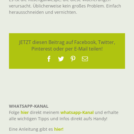
verursacht. Üblicherweise kein großes Problem. Einfach
herausschneiden und vernichten.
JETZT diesen Beitrag auf Facebook, Twitter,
Pinterest oder per E-Mail teilen!
Facebook
Twitter
Pinterest
E-
Mail
WHATSAPP-KANAL
Folge
hier
direkt meinem
whatsapp-Kanal
und erhalte
alle wichtigen Tipps und Infos direkt aufs Handy!
Eine Anleitung gibt es
hier!