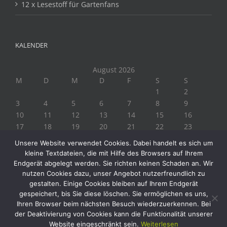
12 x Lesestoff für Gartenfans
KALENDER
August 2026
M
D
M
D
F
S
S
1
2
3
4
5
6
7
8
9
10
11
12
13
14
15
16
17
18
19
20
21
22
23
24
25
26
27
28
29
30
Unsere Website verwendet Cookies. Dabei handelt es sich um
31
kleine Textdateien, die mit Hilfe des Browsers auf Ihrem
« Juli
Endgerät abgelegt werden. Sie richten keinen Schaden an. Wir
nutzen Cookies dazu, unser Angebot nutzerfreundlich zu
gestalten. Einige Cookies bleiben auf Ihrem Endgerät
gespeichert, bis Sie diese löschen. Sie ermöglichen es uns,
Ihren Browser beim nächsten Besuch wiederzuerkennen. Bei
der Deaktivierung von Cookies kann die Funktionalität unserer
Website eingeschränkt sein.
Weiterlesen
Copyright 2019 Biogärtner Ploberger | Alle Rechte vorbehalten