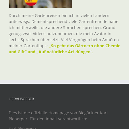
Durch meine Gartenreisen bin ich in vielen Ländern
unterwegs. Dementsprechend viele Gartenfreunde habe
ich mittlerweile, die andere Sprachen sprechen. Grund
genug, zwei Videos aufzunehmen, die mein Avatar in
sechs Sprachen übersetzt. Viel Vergnügen beim Anhören
meiner Gartentipps:
„So geht das Gärtnern ohne Chemie
und Gift“ und „Auf natürliche Art düngen“.
HERAUSGEBER
Dies ist die offizielle Homepage von Biogärtner Karl
Ploberger. Für den Inhalt verantwortlich:
Karl Ploberger