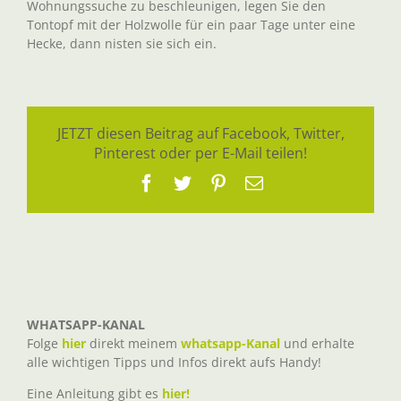
Wohnungssuche zu beschleunigen, legen Sie den
Tontopf mit der Holzwolle für ein paar Tage unter eine
Hecke, dann nisten sie sich ein.
JETZT diesen Beitrag auf Facebook, Twitter,
Pinterest oder per E-Mail teilen!
Facebook
Twitter
Pinterest
E-
Mail
WHATSAPP-KANAL
Folge
hier
direkt meinem
whatsapp-Kanal
und erhalte
alle wichtigen Tipps und Infos direkt aufs Handy!
Eine Anleitung gibt es
hier!