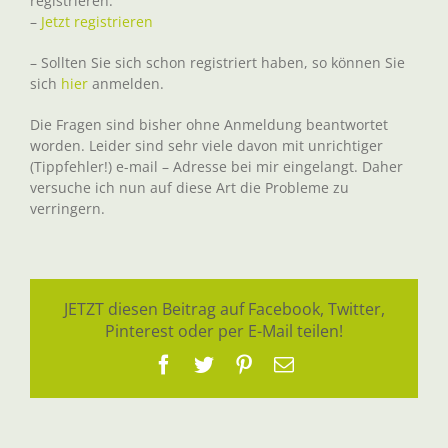
registrieren:
–
Jetzt registrieren
– Sollten Sie sich schon registriert haben, so können Sie
sich
hier
anmelden.
Die Fragen sind bisher ohne Anmeldung beantwortet
worden. Leider sind sehr viele davon mit unrichtiger
(Tippfehler!) e-mail – Adresse bei mir eingelangt. Daher
versuche ich nun auf diese Art die Probleme zu
verringern.
JETZT diesen Beitrag auf Facebook, Twitter,
Pinterest oder per E-Mail teilen!
Facebook
Twitter
Pinterest
E-
Mail