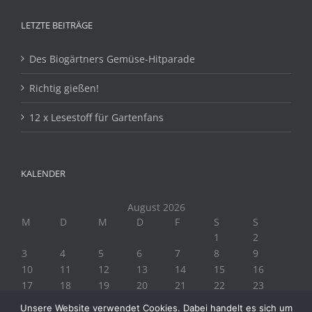
LETZTE BEITRÄGE
Des Biogärtners Gemüse-Hitparade
Richtig gießen!
12 x Lesestoff für Gartenfans
KALENDER
August 2026
M
D
M
D
F
S
S
1
2
3
4
5
6
7
8
9
10
11
12
13
14
15
16
17
18
19
20
21
22
23
24
25
26
27
28
29
30
Unsere Website verwendet Cookies. Dabei handelt es sich um