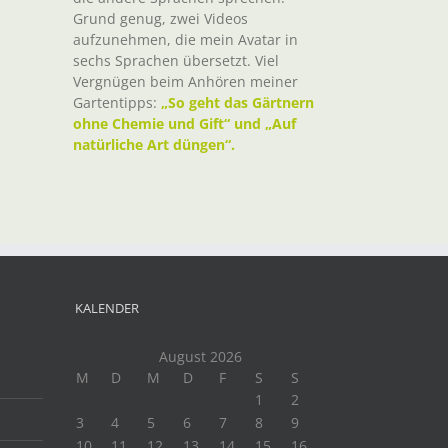
Grund genug, zwei Videos
aufzunehmen, die mein Avatar in
sechs Sprachen übersetzt. Viel
Vergnügen beim Anhören meiner
Gartentipps:
„So geht das Gärtnern
ohne Chemie und Gift“ und „Auf
natürliche Art düngen“.
KALENDER
August 2026
M
D
M
D
F
S
S
1
2
3
4
5
6
7
8
9
10
11
12
13
14
15
16