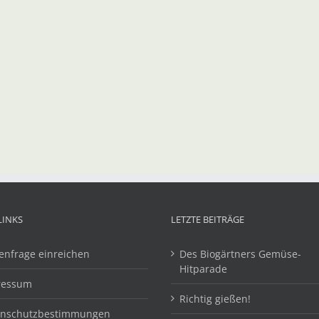
LINKS
LETZTE BEITRÄGE
enfrage einreichen
Des Biogärtners Gemüse-
Hitparade
ressum
Richtig gießen!
enschutzbestimmungen