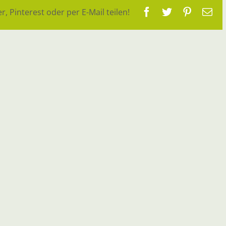
Facebook
Twitter
Pinteres
E-
r, Pinterest oder per E-Mail teilen!
Ma