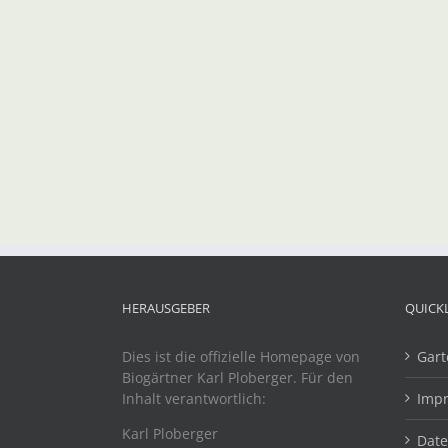
HERAUSGEBER
QUICK
Dies ist die offizielle Homepage von
Gart
Biogärtner Karl Ploberger. Für den
Inhalt verantwortlich:
Imp
Karl Ploberger
Dat