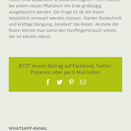
bei jedem neuen Pflanzloch die Erde großzügig
ausgetauscht werden. Die Frage ist ob die Rosen
tatsächlich erneuert werden müssen. Starker Rückschnitt
und kräftige Düngung „beleben“ die Rosen. Anstelle der
Rosen könnte man sonst den Fünffingerstrauch setzen,
der ist extrem robust.
JETZT diesen Beitrag auf Facebook, Twitter,
Pinterest oder per E-Mail teilen!
Facebook
Twitter
Pinterest
E-
Mail
WHATSAPP-KANAL