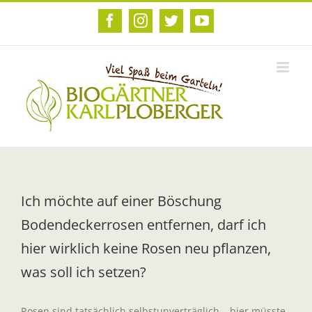
Zum
Inhalt
Facebook
Instagram
Twitter
YouTube
springen
Ich möchte auf einer Böschung
Bodendeckerrosen entfernen, darf ich
hier wirklich keine Rosen neu pflanzen,
was soll ich setzen?
Rosen sind tatsächlich selbstunverträglich – hier müsste