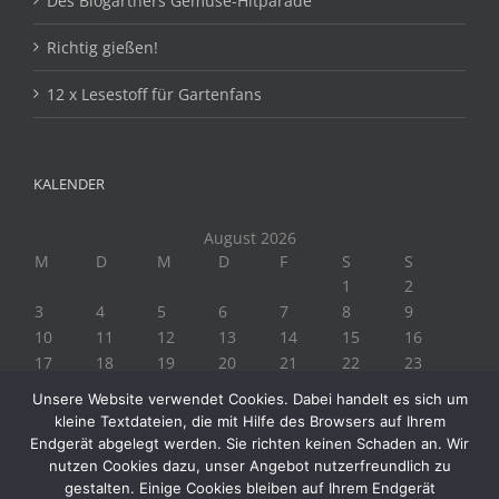
Des Biogärtners Gemüse-Hitparade
Richtig gießen!
12 x Lesestoff für Gartenfans
KALENDER
August 2026
M
D
M
D
F
S
S
1
2
3
4
5
6
7
8
9
10
11
12
13
14
15
16
17
18
19
20
21
22
23
24
25
26
27
28
29
30
Unsere Website verwendet Cookies. Dabei handelt es sich um
31
kleine Textdateien, die mit Hilfe des Browsers auf Ihrem
« Juli
Endgerät abgelegt werden. Sie richten keinen Schaden an. Wir
nutzen Cookies dazu, unser Angebot nutzerfreundlich zu
gestalten. Einige Cookies bleiben auf Ihrem Endgerät