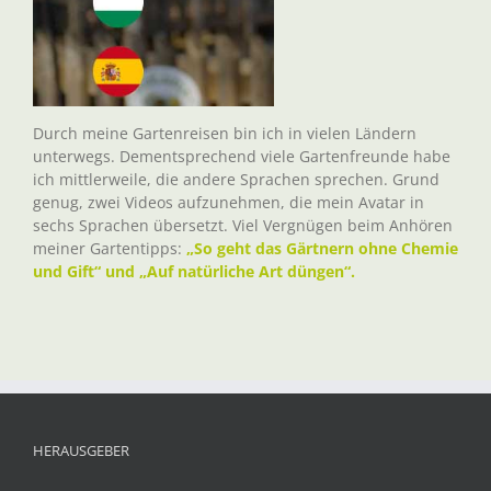
Durch meine Gartenreisen bin ich in vielen Ländern
unterwegs. Dementsprechend viele Gartenfreunde habe
ich mittlerweile, die andere Sprachen sprechen. Grund
genug, zwei Videos aufzunehmen, die mein Avatar in
sechs Sprachen übersetzt. Viel Vergnügen beim Anhören
meiner Gartentipps:
„So geht das Gärtnern ohne Chemie
und Gift“ und „Auf natürliche Art düngen“.
HERAUSGEBER