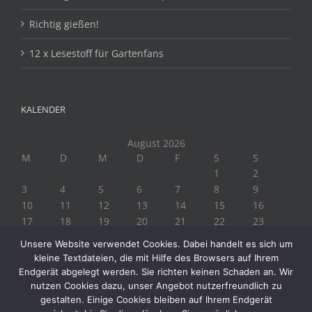
Richtig gießen!
12 x Lesestoff für Gartenfans
KALENDER
August 2026
M
D
M
D
F
S
S
1
2
3
4
5
6
7
8
9
10
11
12
13
14
15
16
17
18
19
20
21
22
23
24
25
26
27
28
29
30
Unsere Website verwendet Cookies. Dabei handelt es sich um
31
kleine Textdateien, die mit Hilfe des Browsers auf Ihrem
« Juli
Endgerät abgelegt werden. Sie richten keinen Schaden an. Wir
nutzen Cookies dazu, unser Angebot nutzerfreundlich zu
gestalten. Einige Cookies bleiben auf Ihrem Endgerät