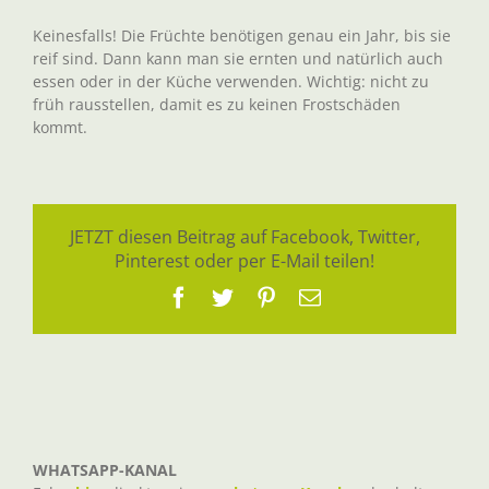
Keinesfalls! Die Früchte benötigen genau ein Jahr, bis sie
reif sind. Dann kann man sie ernten und natürlich auch
essen oder in der Küche verwenden. Wichtig: nicht zu
früh rausstellen, damit es zu keinen Frostschäden
kommt.
JETZT diesen Beitrag auf Facebook, Twitter,
Pinterest oder per E-Mail teilen!
Facebook
Twitter
Pinterest
E-
Mail
WHATSAPP-KANAL