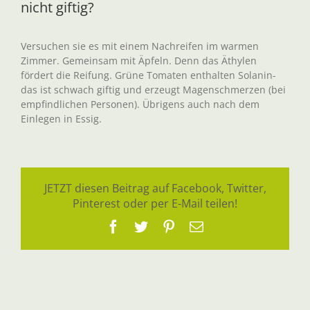
nicht giftig?
Versuchen sie es mit einem Nachreifen im warmen
Zimmer. Gemeinsam mit Äpfeln. Denn das Äthylen
fördert die Reifung. Grüne Tomaten enthalten Solanin-
das ist schwach giftig und erzeugt Magenschmerzen (bei
empfindlichen Personen). Übrigens auch nach dem
Einlegen in Essig.
JETZT diesen Beitrag auf Facebook, Twitter,
Pinterest oder per E-Mail teilen!
Facebook
Twitter
Pinterest
E-
Mail