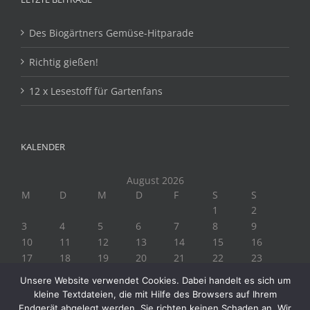
Des Biogärtners Gemüse-Hitparade
Richtig gießen!
12 x Lesestoff für Gartenfans
KALENDER
August 2026
M
D
M
D
F
S
S
1
2
3
4
5
6
7
8
9
10
11
12
13
14
15
16
17
18
19
20
21
22
23
24
25
26
27
28
29
30
Unsere Website verwendet Cookies. Dabei handelt es sich um
31
kleine Textdateien, die mit Hilfe des Browsers auf Ihrem
« Juli
Endgerät abgelegt werden. Sie richten keinen Schaden an. Wir