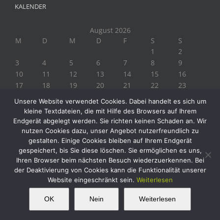
KALENDER
August 2026
M
D
M
D
F
S
S
1
2
3
4
5
6
7
8
9
10
11
12
13
14
15
16
17
18
19
20
21
22
23
24
25
26
27
28
29
30
Unsere Website verwendet Cookies. Dabei handelt es sich um
31
kleine Textdateien, die mit Hilfe des Browsers auf Ihrem
« Juli
Endgerät abgelegt werden. Sie richten keinen Schaden an. Wir
nutzen Cookies dazu, unser Angebot nutzerfreundlich zu
gestalten. Einige Cookies bleiben auf Ihrem Endgerät
gespeichert, bis Sie diese löschen. Sie ermöglichen es uns,
Ihren Browser beim nächsten Besuch wiederzuerkennen. Bei
der Deaktivierung von Cookies kann die Funktionalität unserer
Website eingeschränkt sein.
Weiterlesen
Copyright 2019 Biogärtner Ploberger | Alle Rechte vorbehalten
Facebook
Instagram
Twitter
YouTube
This website uses cookies and third party
OK
Nein
Weiterlesen
OK
services.