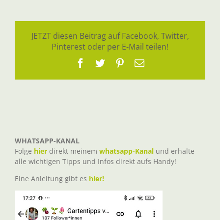
JETZT diesen Beitrag auf Facebook, Twitter,
Pinterest oder per E-Mail teilen!
Facebook
Twitter
Pinterest
E-
Mail
WHATSAPP-KANAL
Folge
hier
direkt meinem
whatsapp-Kanal
und erhalte
alle wichtigen Tipps und Infos direkt aufs Handy!
Eine Anleitung gibt es
hier!