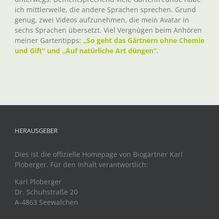
ich mittlerweile, die andere Sprachen sprechen. Grund
genug, zwei Videos aufzunehmen, die mein Avatar in
sechs Sprachen übersetzt. Viel Vergnügen beim Anhören
meiner Gartentipps:
„So geht das Gärtnern ohne Chemie
und Gift“ und „Auf natürliche Art düngen“.
HERAUSGEBER
Dies ist die offizielle Homepage von Biogärtner Karl
Ploberger. Für den Inhalt verantwortlich:
Karl Ploberger
Dr. Schuhstraße 20
A-4863 Seewalchen