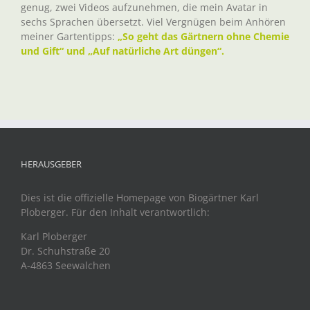
genug, zwei Videos aufzunehmen, die mein Avatar in
sechs Sprachen übersetzt. Viel Vergnügen beim Anhören
meiner Gartentipps:
„So geht das Gärtnern ohne Chemie
und Gift“ und „Auf natürliche Art düngen“.
HERAUSGEBER
Dies ist die offizielle Homepage von Biogärtner Karl
Ploberger. Für den Inhalt verantwortlich:
Karl Ploberger
Dr. Schuhstraße 20
A-4863 Seewalchen