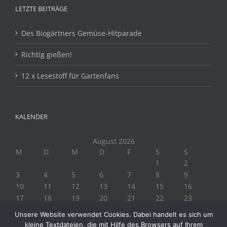
LETZTE BEITRÄGE
Des Biogärtners Gemüse-Hitparade
Richtig gießen!
12 x Lesestoff für Gartenfans
KALENDER
August 2026
M
D
M
D
F
S
S
1
2
3
4
5
6
7
8
9
10
11
12
13
14
15
16
17
18
19
20
21
22
23
24
25
26
27
28
29
30
Unsere Website verwendet Cookies. Dabei handelt es sich um
31
kleine Textdateien, die mit Hilfe des Browsers auf Ihrem