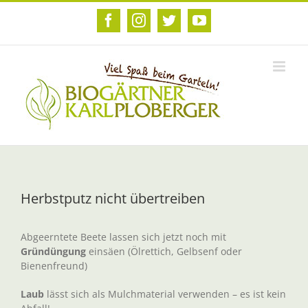
Zum
Inhalt
Facebook
Instagram
Twitter
YouTube
springen
Herbstputz nicht übertreiben
Abgeerntete Beete lassen sich jetzt noch mit
Gründüngung
einsäen (Ölrettich, Gelbsenf oder
Bienenfreund)
Laub
lässt sich als Mulchmaterial verwenden – es ist kein