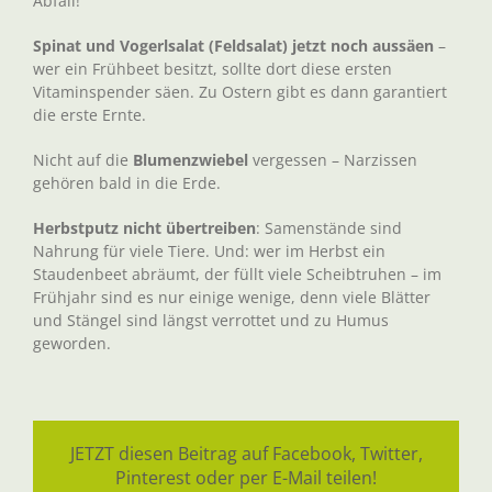
Abfall!
Spinat und Vogerlsalat (Feldsalat) jetzt noch aussäen
–
wer ein Frühbeet besitzt, sollte dort diese ersten
Vitaminspender säen. Zu Ostern gibt es dann garantiert
die erste Ernte.
Nicht auf die
Blumenzwiebel
vergessen – Narzissen
gehören bald in die Erde.
Herbstputz nicht übertreiben
: Samenstände sind
Nahrung für viele Tiere. Und: wer im Herbst ein
Staudenbeet abräumt, der füllt viele Scheibtruhen – im
Frühjahr sind es nur einige wenige, denn viele Blätter
und Stängel sind längst verrottet und zu Humus
geworden.
JETZT diesen Beitrag auf Facebook, Twitter,
Pinterest oder per E-Mail teilen!