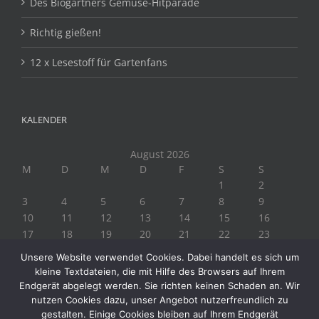
Des Biogärtners Gemüse-Hitparade
Richtig gießen!
12 x Lesestoff für Gartenfans
KALENDER
August 2026
M
D
M
D
F
S
S
1
2
3
4
5
6
7
8
9
10
11
12
13
14
15
16
17
18
19
20
21
22
23
24
25
26
27
28
29
30
Unsere Website verwendet Cookies. Dabei handelt es sich um
31
kleine Textdateien, die mit Hilfe des Browsers auf Ihrem
« Juli
Endgerät abgelegt werden. Sie richten keinen Schaden an. Wir
nutzen Cookies dazu, unser Angebot nutzerfreundlich zu
gestalten. Einige Cookies bleiben auf Ihrem Endgerät