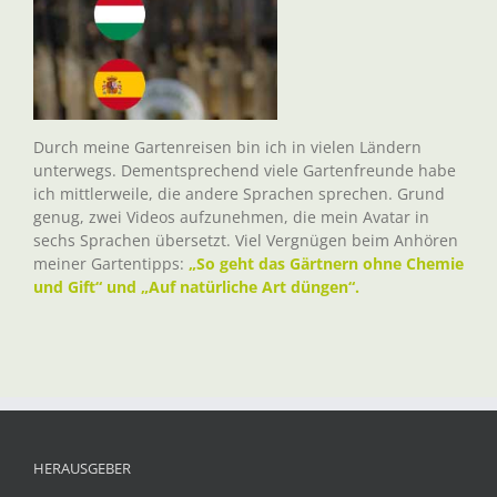
Durch meine Gartenreisen bin ich in vielen Ländern
unterwegs. Dementsprechend viele Gartenfreunde habe
ich mittlerweile, die andere Sprachen sprechen. Grund
genug, zwei Videos aufzunehmen, die mein Avatar in
sechs Sprachen übersetzt. Viel Vergnügen beim Anhören
meiner Gartentipps:
„So geht das Gärtnern ohne Chemie
und Gift“ und „Auf natürliche Art düngen“.
HERAUSGEBER