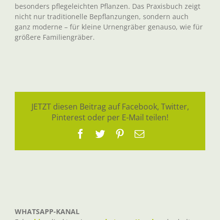
besonders pflegeleichten Pflanzen. Das Praxisbuch zeigt
nicht nur traditionelle Bepflanzungen, sondern auch
ganz moderne – für kleine Urnengräber genauso, wie für
größere Familiengräber.
JETZT diesen Beitrag auf Facebook, Twitter,
Pinterest oder per E-Mail teilen!
Facebook
Twitter
Pinterest
E-
Mail
WHATSAPP-KANAL