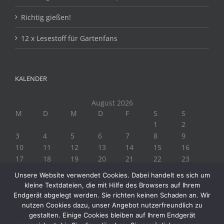
Richtig gießen!
12 x Lesestoff für Gartenfans
KALENDER
August 2026
M
D
M
D
F
S
S
1
2
3
4
5
6
7
8
9
10
11
12
13
14
15
16
17
18
19
20
21
22
23
24
25
26
27
28
29
30
Unsere Website verwendet Cookies. Dabei handelt es sich um
31
kleine Textdateien, die mit Hilfe des Browsers auf Ihrem
« Juli
Endgerät abgelegt werden. Sie richten keinen Schaden an. Wir
nutzen Cookies dazu, unser Angebot nutzerfreundlich zu
gestalten. Einige Cookies bleiben auf Ihrem Endgerät