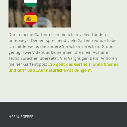
Durch meine Gartenreisen bin ich in vielen Ländern
unterwegs. Dementsprechend viele Gartenfreunde habe
ich mittlerweile, die andere Sprachen sprechen. Grund
genug, zwei Videos aufzunehmen, die mein Avatar in
sechs Sprachen übersetzt. Viel Vergnügen beim Anhören
meiner Gartentipps:
„So geht das Gärtnern ohne Chemie
und Gift“ und „Auf natürliche Art düngen“.
HERAUSGEBER