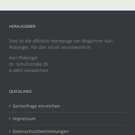
HERAUSGEBER
Dies ist die offizielle Homepage von Biogärtner Karl
Ploberger. Für den Inhalt verantwortlich:
Karl Ploberger
Dr. Schuhstraße 20
A-4863 Seewalchen
QUICKLINKS
Gartenfrage einreichen
Impressum
Datenschutzbestimmungen